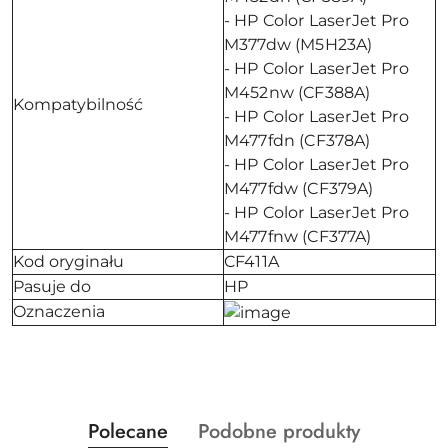
- HP Color LaserJet Pro
M377dw (M5H23A)
- HP Color LaserJet Pro
M452nw (CF388A)
Kompatybilność
- HP Color LaserJet Pro
M477fdn (CF378A)
- HP Color LaserJet Pro
M477fdw (CF379A)
- HP Color LaserJet Pro
M477fnw (CF377A)
Kod oryginału
CF411A
Pasuje do
HP
Oznaczenia
Produkty
Produkty
Polecane
Podobne produkty
Pomiń karuzelę produktów