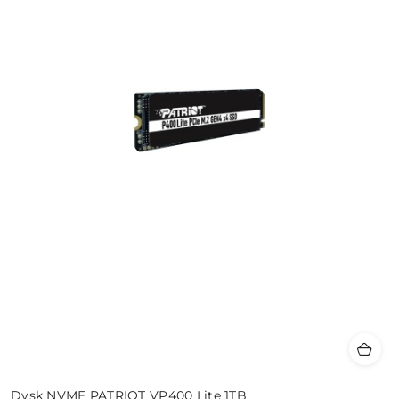
Dysk NVME PATRIOT VP400 Lite 1TB