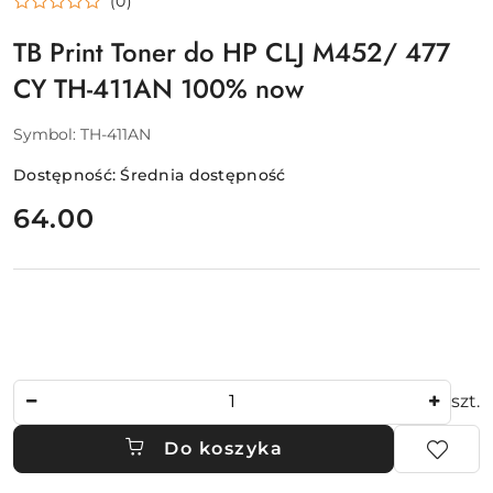
(0)
TB Print Toner do HP CLJ M452/ 477
CY TH-411AN 100% now
Symbol:
TH-411AN
Dostępność:
Średnia dostępność
cena:
64.00
Ilość
szt.
Do koszyka