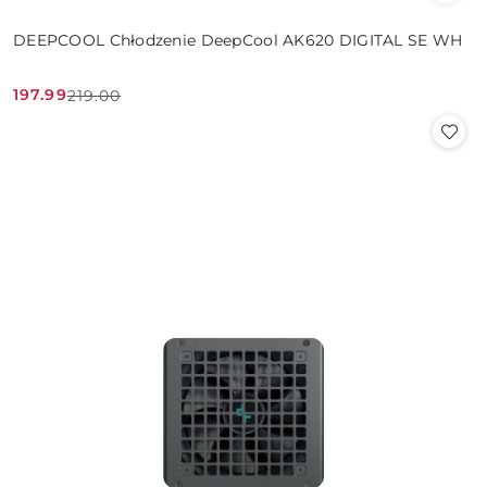
DEEPCOOL Chłodzenie DeepCool AK620 DIGITAL SE WH
197.99
219.00
Cena
Cena
promocyjna:
przed
promocją: