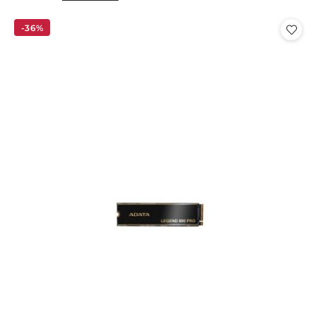
o
o
statusie:
statusie:
-36%