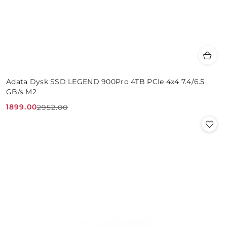
Adata Dysk SSD LEGEND 900Pro 4TB PCIe 4x4 7.4/6.5
GB/s M2
1899.00
2952.00
Cena
Cena
promocyjna:
przed
promocją: