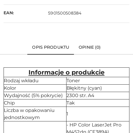
EAN:
5901500508384
OPIS PRODUKTU
OPINIE (0)
Informacje o produkcie
Rodzaj wkładu
Toner
Kolor
Błękitny (cyan)
Wydajność (5% pokrycie)
2300 str. A4
Chip
Tak
Liczba w opakowaniu
1
jednostkowym
- HP Color LaserJet Pro
M452dn (CF389A)