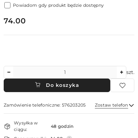
Powiadom gdy produkt będzie dostępny
cena:
74.00
Ilość
szt.
Do koszyka
Zamówienie telefoniczne: 576203205
Zostaw telefon
Dostępność
Wysyłka w
i
48 godzin
ciągu:
dostawa
Wyślij