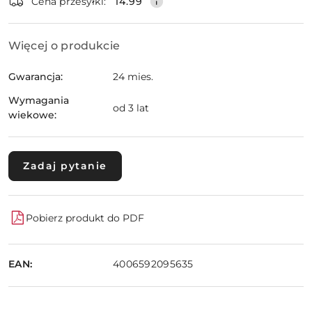
Cena przesyłki:
14.99
Więcej o produkcie
Gwarancja:
24 mies.
Wymagania
od 3 lat
wiekowe:
Zadaj pytanie
Pobierz produkt do PDF
EAN:
4006592095635