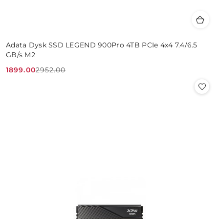
Adata Dysk SSD LEGEND 900Pro 4TB PCIe 4x4 7.4/6.5
GB/s M2
1899.00
2952.00
Cena
Cena
promocyjna:
przed
promocją: