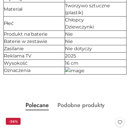
Tworzywo sztuczne
Materiał
(plastik)
Chłopcy
Płeć
Dziewczynki
Produkt na baterie
Nie
Baterie w zestawie
Nie
Zasilanie
Nie dotyczy
Reklama TV
2025
Wysokość
16 cm
Oznaczenia
Produkty
Produkty
Polecane
Podobne produkty
Pomiń karuzelę produktów
o
o
statusie:
statusie:
-36%