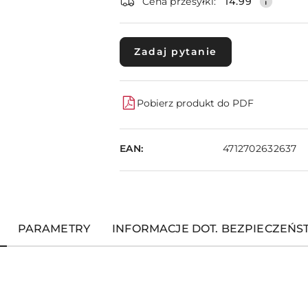
dostawa
Cena przesyłki:
14.99
Zadaj pytanie
Pobierz produkt do PDF
EAN:
4712702632637
PARAMETRY
INFORMACJE DOT. BEZPIECZEŃ