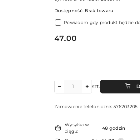
Dostępność:
Brak towaru
Powiadom gdy produkt będzie d
cena:
47.00
Ilość
szt.
D
Zamówienie telefoniczne: 576203205
Dostępność
Wysyłka w
i
48 godzin
ciągu: