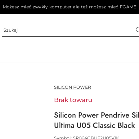
Możesz mieć zwykły komputer ale też możesz mieć FGAME
NAZWA
SILICON POWER
PRODUCENTA:
Brak towaru
Silicon Power Pendrive S
Ultima U05 Classic Black
Symbol:
SP064GBUF2U05V1K