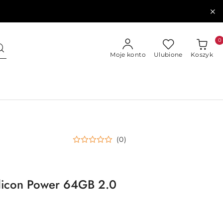
0
Moje konto
Ulubione
Koszyk
(0)
ilicon Power 64GB 2.0