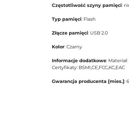
Częstotliwość szyny pamięci
: n
Typ pamięci
: Flash
Złącze pamięci
: USB 2.0
Kolor
: Czarny
Informacje dodatkowe
: Materiał
Certyfikaty: BSMI,CE,FCC,KC,EAC
Gwarancja producenta [mies.]
: 
Pomiń karuzelę produktów