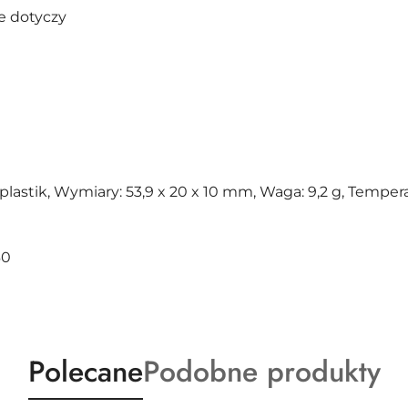
ie dotyczy
: plastik, Wymiary: 53,9 x 20 x 10 mm, Waga: 9,2 g, Tempera
60
Produkty
Produkty
Polecane
Podobne produkty