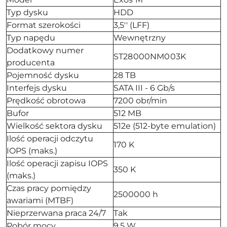
Typ dysku
HDD
Format szerokości
3,5'' (LFF)
Typ napędu
Wewnętrzny
Dodatkowy numer
ST28000NM003K
producenta
Pojemność dysku
28 TB
Interfejs dysku
SATA III - 6 Gb/s
Prędkość obrotowa
7200 obr/min
Bufor
512 MB
Wielkość sektora dysku
512e (512-byte emulation)
Ilość operacji odczytu
170 K
IOPS (maks.)
Ilość operacji zapisu IOPS
350 K
(maks.)
Czas pracy pomiędzy
2500000 h
awariami (MTBF)
Nieprzerwana praca 24/7
Tak
Pobór mocy
9.5 W