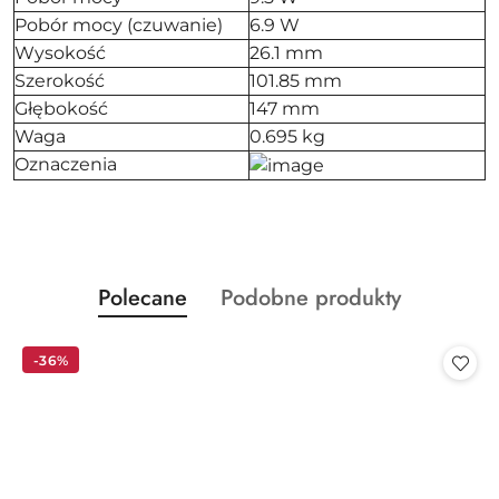
Pobór mocy (czuwanie)
6.9 W
Wysokość
26.1 mm
Szerokość
101.85 mm
Głębokość
147 mm
Waga
0.695 kg
Oznaczenia
Produkty
Produkty
Polecane
Podobne produkty
Pomiń karuzelę produktów
o
o
statusie:
statusie:
-36%