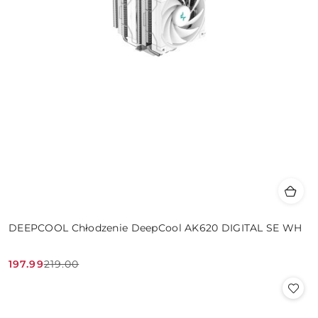
DEEPCOOL Chłodzenie DeepCool AK620 DIGITAL SE WH
197.99
219.00
Cena
Cena
promocyjna:
przed
promocją: