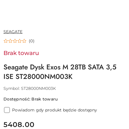
NAZWA
SEAGATE
PRODUCENTA:
(0)
Brak towaru
Seagate Dysk Exos M 28TB SATA 3,5
ISE ST28000NM003K
Symbol:
ST28000NM003K
Dostępność:
Brak towaru
Powiadom gdy produkt będzie dostępny
cena:
5408.00