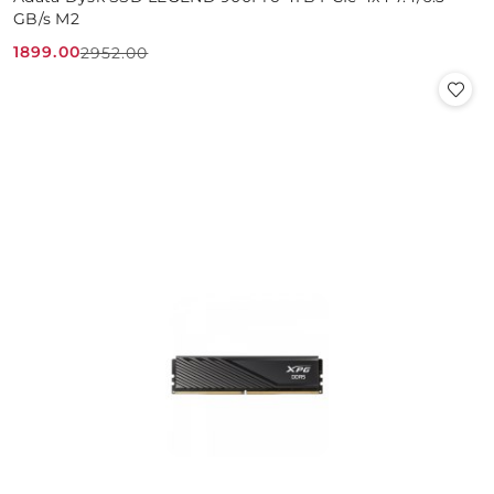
GB/s M2
1899.00
2952.00
Cena
Cena
promocyjna:
przed
promocją: