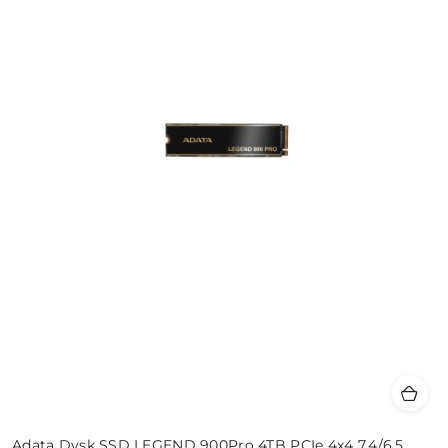
Adata Dysk SSD LEGEND 900Pro 4TB PCIe 4x4 7.4/6.5