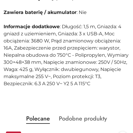
Zawiera baterię / akumulator
: Nie
Informacje dodatkowe
: Długość: 1,5 m, Gniazda: 4
gniazd z uziemieniem, Gniazda: 3 x USB-A, Moc
obciążenia: 3680 W, Prąd znamionowy obciążenia:
16A, Zabezpieczenie przed przepięciem: warystor,
Niepalna obudowa do 750°C - Polipropylen, Wymiary
300×48×38 mm, Napięcie znamionowe: 250V / 50Hz,
Waga: 425 g, Wyłącznik: dwubiegunowy, Napięcie
maksymalne 255 V~, Poziom protekcji: T3,
Bezpiecznik: 6.3 A 250 V~ Y2 5 A 115°C
Produkty
Produkty
Polecane
Podobne produkty
Pomiń karuzelę produktów
o
o