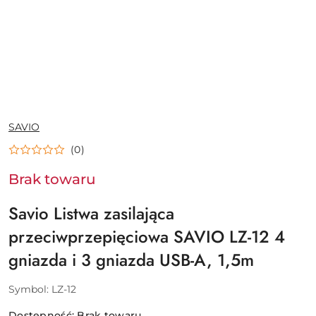
NAZWA
SAVIO
PRODUCENTA:
(0)
Brak towaru
Savio Listwa zasilająca
przeciwprzepięciowa SAVIO LZ-12 4
gniazda i 3 gniazda USB-A, 1,5m
Symbol:
LZ-12
Dostępność:
Brak towaru