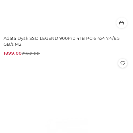
Adata Dysk SSD LEGEND 900Pro 4TB PCIe 4x4 7.4/6.5
GB/s M2
1899.00
2952.00
Cena
Cena
promocyjna:
przed
promocją: