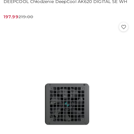
DEEPCOOL Chłodzenie DeepCool AK620 DIGITAL SE WH
197.99
219.00
Cena
Cena
promocyjna:
przed
promocją: