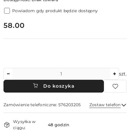
Powiadom gdy produkt będzie dostępny
cena:
58.00
Ilość
szt.
Do koszyka
Zamówienie telefoniczne: 576203205
Zostaw telefon
Dostępność
Wysyłka w
i
48 godzin
ciągu: