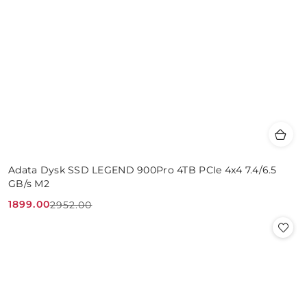
Adata Dysk SSD LEGEND 900Pro 4TB PCIe 4x4 7.4/6.5
GB/s M2
1899.00
2952.00
Cena
Cena
promocyjna:
przed
promocją: