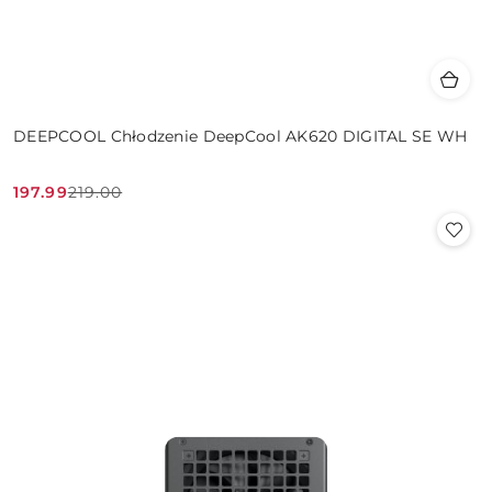
DEEPCOOL Chłodzenie DeepCool AK620 DIGITAL SE WH
197.99
219.00
Cena
Cena
promocyjna:
przed
promocją: