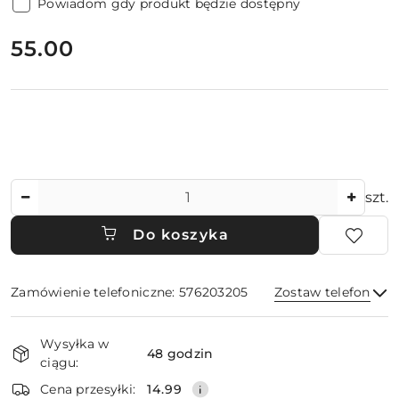
Powiadom gdy produkt będzie dostępny
cena:
55.00
Ilość
szt.
Do koszyka
Zamówienie telefoniczne: 576203205
Zostaw telefon
Dostępność
Wysyłka w
i
48 godzin
ciągu:
dostawa
Wyślij
Cena przesyłki:
14.99