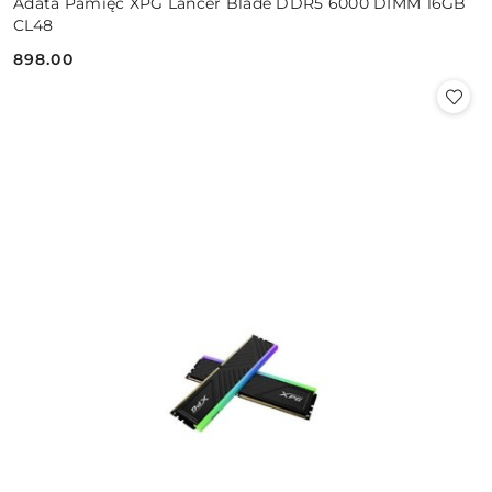
Adata Pamięć XPG Lancer Blade DDR5 6000 DIMM 16GB
CL48
898.00
Cena: