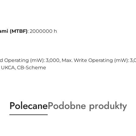
ami (MTBF)
: 2000000 h
d Operating (mW): 3,000, Max. Write Operating (mW): 3,00
E, UKCA, CB-Scheme
Produkty
Produkty
Polecane
Podobne produkty
o
o
statusie:
statusie: