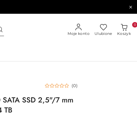
0
Moje konto
Ulubione
Koszyk
(0)
 SATA SSD 2,5"/7 mm
 TB