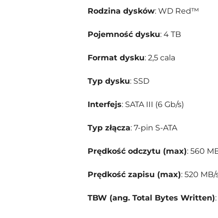
Rodzina dysków
: WD Red™
Pojemność dysku
: 4 TB
Format dysku
: 2,5 cala
Typ dysku
: SSD
Interfejs
: SATA III (6 Gb/s)
Typ złącza
: 7-pin S-ATA
Prędkość odczytu (max)
: 560 MB
Prędkość zapisu (max)
: 520 MB/
TBW (ang. Total Bytes Written)