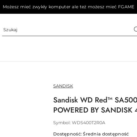
Możesz mieć zwykły komputer ale też możesz mieć FGAME
NAZWA
SANDISK
PRODUCENTA:
Sandisk WD Red™ SA500
POWERED BY SANDISK 4
Symbol:
WDS400T2R0A
Dostępność:
Średnia dostępność