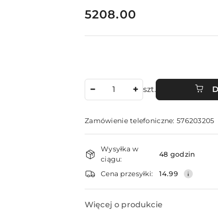
cena:
5208.00
Ilość
szt.
D
Zamówienie telefoniczne: 576203205
Dostępność
Wysyłka w
i
48 godzin
ciągu:
dostawa
Cena przesyłki:
14.99
Więcej o produkcie