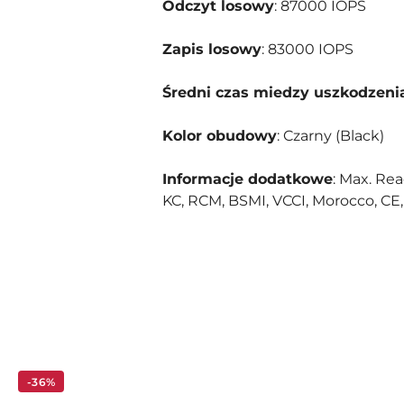
Odczyt losowy
: 87000 IOPS
Zapis losowy
: 83000 IOPS
Średni czas miedzy uszkodzeni
Kolor obudowy
: Czarny (Black)
Informacje dodatkowe
: Max. Rea
KC, RCM, BSMI, VCCI, Morocco, C
Pomiń karuzelę produktów
-36%