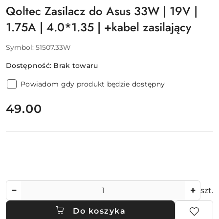
Qoltec Zasilacz do Asus 33W | 19V |
1.75A | 4.0*1.35 | +kabel zasilający
Symbol:
51507.33W
Dostępność:
Brak towaru
Powiadom gdy produkt będzie dostępny
cena:
49.00
Ilość
szt.
Do koszyka