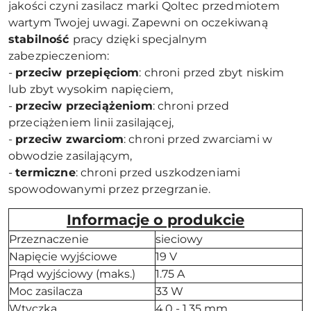
jakości czyni zasilacz marki Qoltec przedmiotem
wartym Twojej uwagi. Zapewni on oczekiwaną
stabilność
pracy dzięki specjalnym
zabezpieczeniom:
-
przeciw przepięciom
: chroni przed zbyt niskim
lub zbyt wysokim napięciem,
-
przeciw przeciążeniom
: chroni przed
przeciążeniem linii zasilającej,
-
przeciw zwarciom
: chroni przed zwarciami w
obwodzie zasilającym,
-
termiczne
: chroni przed uszkodzeniami
spowodowanymi przez przegrzanie.
Informacje o produkcie
Przeznaczenie
sieciowy
Napięcie wyjściowe
19 V
Prąd wyjściowy (maks.)
1.75 A
Moc zasilacza
33 W
Wtyczka
4,0 - 1,35 mm