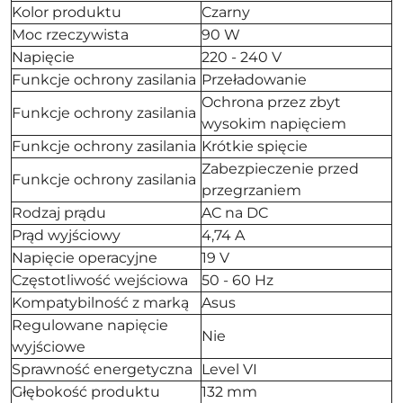
Kolor produktu
Czarny
Moc rzeczywista
90 W
Napięcie
220 - 240 V
Funkcje ochrony zasilania
Przeładowanie
Ochrona przez zbyt
Funkcje ochrony zasilania
wysokim napięciem
Funkcje ochrony zasilania
Krótkie spięcie
Zabezpieczenie przed
Funkcje ochrony zasilania
przegrzaniem
Rodzaj prądu
AC na DC
Prąd wyjściowy
4,74 A
Napięcie operacyjne
19 V
Częstotliwość wejściowa
50 - 60 Hz
Kompatybilność z marką
Asus
Regulowane napięcie
Nie
wyjściowe
Sprawność energetyczna
Level VI
Głębokość produktu
132 mm