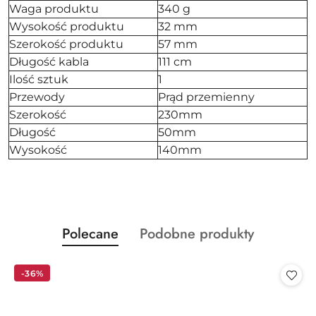
Waga produktu
340 g
Wysokość produktu
32 mm
Szerokość produktu
57 mm
Długość kabla
111 cm
Ilość sztuk
1
Przewody
Prąd przemienny
Szerokość
230mm
Długość
50mm
Wysokość
140mm
Produkty
Produkty
Polecane
Podobne produkty
Pomiń karuzelę produktów
o
o
statusie:
statusie:
-36%