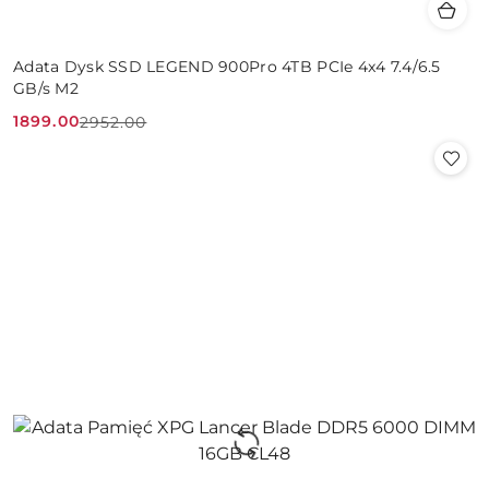
Adata Dysk SSD LEGEND 900Pro 4TB PCIe 4x4 7.4/6.5
GB/s M2
1899.00
2952.00
Cena
Cena
promocyjna:
przed
promocją: