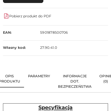
Pobierz produkt do PDF
EAN:
5901878500706
Własny kod:
27.90.41.0
OPIS
PARAMETRY
INFORMACJE
OPINI
PRODUKTU
DOT.
(0)
BEZPIECZEŃSTWA
Specyfikacja