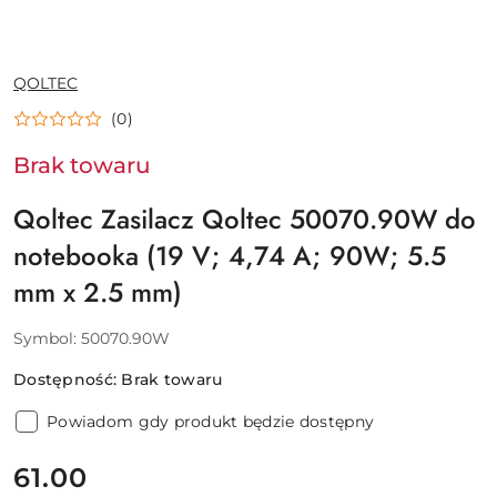
NAZWA
QOLTEC
PRODUCENTA:
(0)
Brak towaru
Qoltec Zasilacz Qoltec 50070.90W do
notebooka (19 V; 4,74 A; 90W; 5.5
mm x 2.5 mm)
Symbol:
50070.90W
Dostępność:
Brak towaru
Powiadom gdy produkt będzie dostępny
cena:
61.00