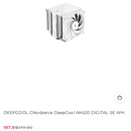
DEEPCOOL Chłodzenie DeepCool AK620 DIGITAL SE WH
197.99
219.00
Cena
Cena