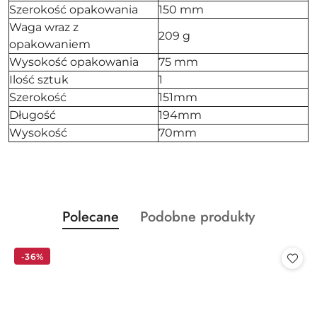
Szerokość opakowania
150 mm
Waga wraz z
209 g
opakowaniem
Wysokość opakowania
75 mm
Ilość sztuk
1
Szerokość
151mm
Długość
194mm
Wysokość
70mm
Produkty
Produkty
Polecane
Podobne produkty
Pomiń karuzelę produktów
o
o
statusie:
statusie:
-36%