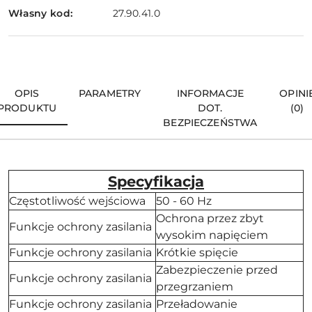
Własny kod:
27.90.41.0
OPIS
PARAMETRY
INFORMACJE
OPINI
PRODUKTU
DOT.
(0)
BEZPIECZEŃSTWA
Specyfikacja
Częstotliwość wejściowa
50 - 60 Hz
Ochrona przez zbyt
Funkcje ochrony zasilania
wysokim napięciem
Funkcje ochrony zasilania
Krótkie spięcie
Zabezpieczenie przed
Funkcje ochrony zasilania
przegrzaniem
Funkcje ochrony zasilania
Przeładowanie