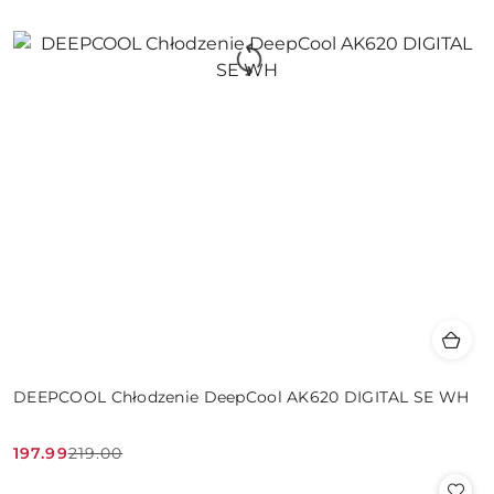
DEEPCOOL Chłodzenie DeepCool AK620 DIGITAL SE WH
197.99
219.00
Cena
Cena
promocyjna:
przed