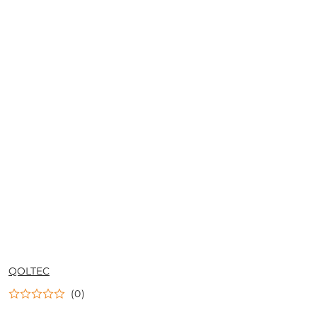
NAZWA
QOLTEC
PRODUCENTA:
(0)