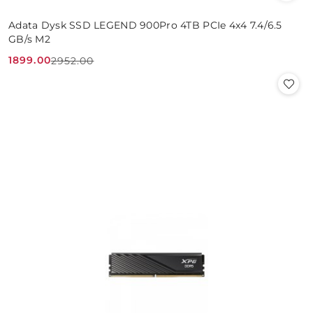
Adata Dysk SSD LEGEND 900Pro 4TB PCIe 4x4 7.4/6.5
GB/s M2
1899.00
2952.00
Cena
Cena
promocyjna:
przed
promocją: