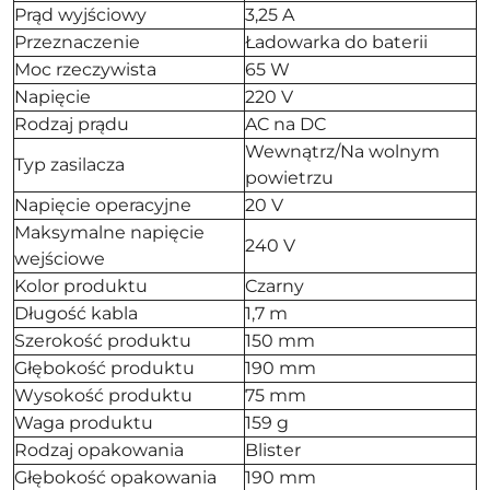
Prąd wyjściowy
3,25 A
Przeznaczenie
Ładowarka do baterii
Moc rzeczywista
65 W
Napięcie
220 V
Rodzaj prądu
AC na DC
Wewnątrz/Na wolnym
Typ zasilacza
powietrzu
Napięcie operacyjne
20 V
Maksymalne napięcie
240 V
wejściowe
Kolor produktu
Czarny
Długość kabla
1,7 m
Szerokość produktu
150 mm
Głębokość produktu
190 mm
Wysokość produktu
75 mm
Waga produktu
159 g
Rodzaj opakowania
Blister
Głębokość opakowania
190 mm