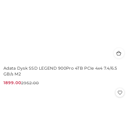
Adata Dysk SSD LEGEND 900Pro 4TB PCIe 4x4 7.4/6.5
GB/s M2
1899.00
2952.00
Cena
Cena
promocyjna:
przed
promocją: