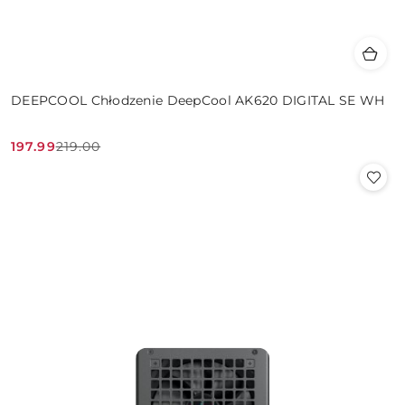
DEEPCOOL Chłodzenie DeepCool AK620 DIGITAL SE WH
197.99
219.00
Cena
Cena
promocyjna:
przed
promocją: