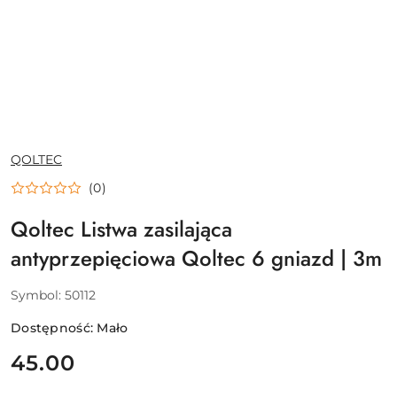
NAZWA
QOLTEC
PRODUCENTA:
(0)
Qoltec Listwa zasilająca
antyprzepięciowa Qoltec 6 gniazd | 3m
Symbol:
50112
Dostępność:
Mało
cena:
45.00