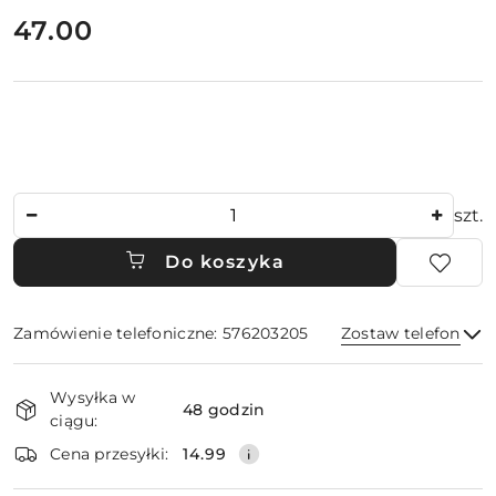
cena:
47.00
Ilość
szt.
Do koszyka
Zamówienie telefoniczne: 576203205
Zostaw telefon
Dostępność
Wysyłka w
i
48 godzin
ciągu:
dostawa
Wyślij
Cena przesyłki:
14.99