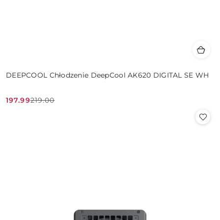
DEEPCOOL Chłodzenie DeepCool AK620 DIGITAL SE WH
197.99
219.00
Cena
Cena
promocyjna:
przed
promocją: