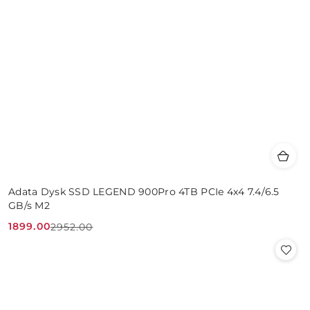
Adata Dysk SSD LEGEND 900Pro 4TB PCIe 4x4 7.4/6.5
GB/s M2
1899.00
2952.00
Cena
Cena
promocyjna:
przed
promocją: