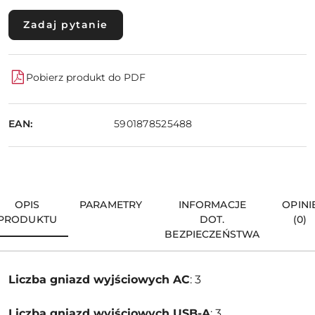
Zadaj pytanie
Pobierz produkt do PDF
EAN:
5901878525488
OPIS
PARAMETRY
INFORMACJE
OPINI
PRODUKTU
DOT.
(0)
BEZPIECZEŃSTWA
Liczba gniazd wyjściowych AC
: 3
Liczba gniazd wyjściowych USB-A
: 3