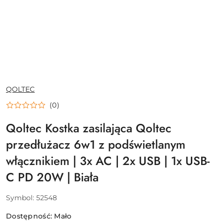
NAZWA
QOLTEC
PRODUCENTA:
(0)
Qoltec Kostka zasilająca Qoltec
przedłużacz 6w1 z podświetlanym
włącznikiem | 3x AC | 2x USB | 1x USB-
C PD 20W | Biała
Symbol:
52548
Dostępność:
Mało