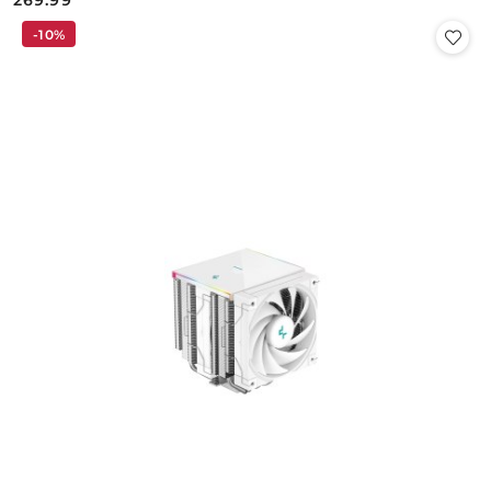
269.99
Cena:
-10%