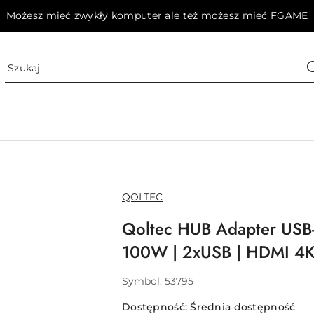
Możesz mieć zwykły komputer ale też możesz mieć FGAME
NAZWA
QOLTEC
PRODUCENTA:
Qoltec HUB Adapter USB
100W | 2xUSB | HDMI 4K
Symbol:
53795
Dostępność:
Średnia dostępność