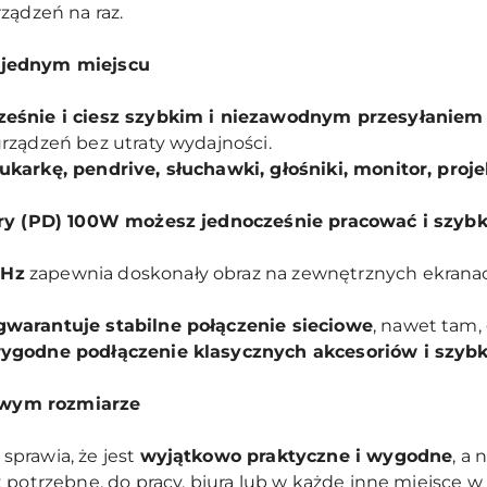
ządzeń na raz.
 jednym miejscu
ześnie i ciesz szybkim i niezawodnym przesyłaniem
rządzeń bez utraty wydajności.
karkę, pendrive, słuchawki, głośniki, monitor, proje
ry (PD) 100W możesz jednocześnie pracować i szybk
0Hz
zapewnia doskonały obraz na zewnętrznych ekranach,
gwarantuje stabilne połączenie sieciowe
, nawet tam,
wygodne podłączenie klasycznych akcesoriów i szybk
owym rozmiarze
prawia, że jest
wyjątkowo praktyczne i wygodne
, a
 potrzebne, do pracy, biura lub w każde inne miejsce w 