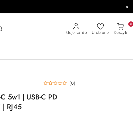
0
Moje konto
Ulubione
Koszyk
(0)
-C 5w1 | USB-C PD
 | RJ45