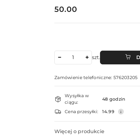
cena:
50.00
Ilość
szt.
D
Zamówienie telefoniczne: 576203205
Dostępność
Wysyłka w
i
48 godzin
ciągu:
dostawa
Cena przesyłki:
14.99
Więcej o produkcie