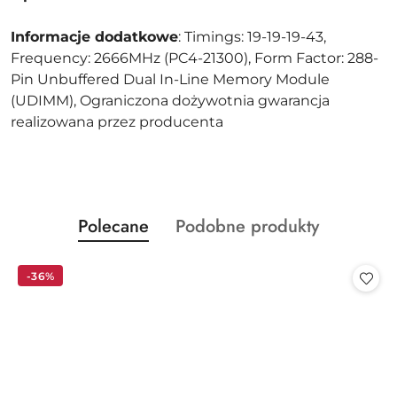
Informacje dodatkowe
: Timings: 19-19-19-43,
Frequency: 2666MHz (PC4-21300), Form Factor: 288-
Pin Unbuffered Dual In-Line Memory Module
(UDIMM), Ograniczona dożywotnia gwarancja
realizowana przez producenta
Produkty
Produkty
Polecane
Podobne produkty
Pomiń karuzelę produktów
o
o
statusie:
statusie:
-36%