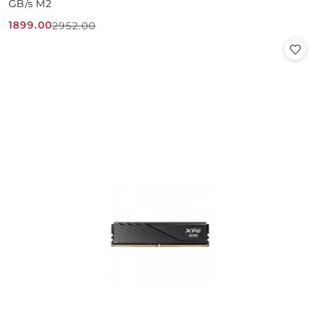
GB/s M2
1899.00
2952.00
Cena
Cena
promocyjna:
przed
promocją: