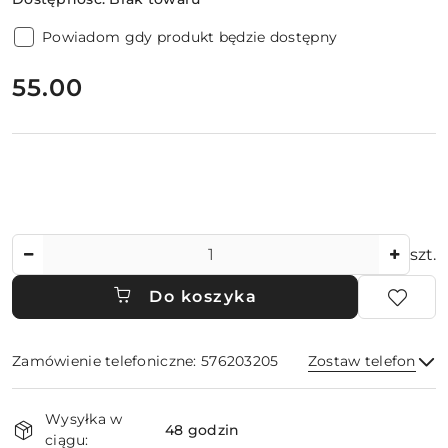
Powiadom gdy produkt będzie dostępny
cena:
55.00
Ilość
szt.
Do koszyka
Zamówienie telefoniczne: 576203205
Zostaw telefon
Dostępność
Wysyłka w
i
48 godzin
ciągu: