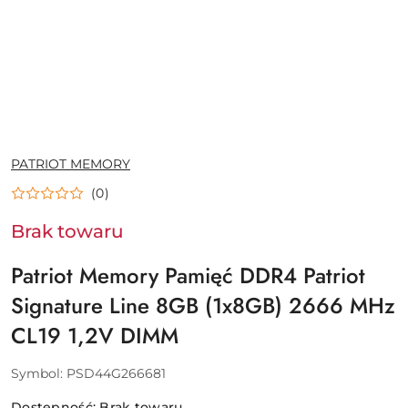
NAZWA
PATRIOT MEMORY
PRODUCENTA:
(0)
Brak towaru
Patriot Memory Pamięć DDR4 Patriot
Signature Line 8GB (1x8GB) 2666 MHz
CL19 1,2V DIMM
Symbol:
PSD44G266681
Dostępność:
Brak towaru