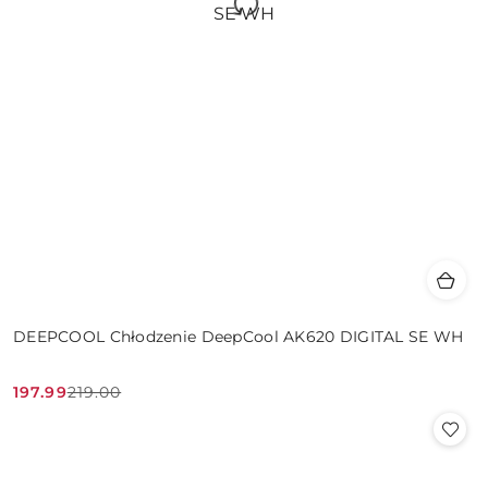
DEEPCOOL Chłodzenie DeepCool AK620 DIGITAL SE WH
197.99
219.00
Cena
Cena
promocyjna:
przed
promocją: