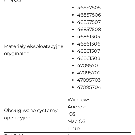
(maks.)
46857505
46857506
46857507
46857508
46861305
46861306
Materiały eksploatacyjne
46861307
oryginalne
46861308
47095701
47095702
47095703
47095704
Windows
Android
Obsługiwane systemy
iOS
operacyjne
Mac OS
Linux