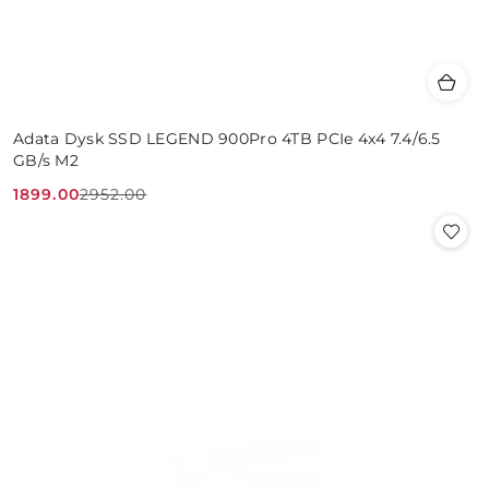
Adata Dysk SSD LEGEND 900Pro 4TB PCIe 4x4 7.4/6.5
GB/s M2
1899.00
2952.00
Cena
Cena
promocyjna:
przed
promocją: