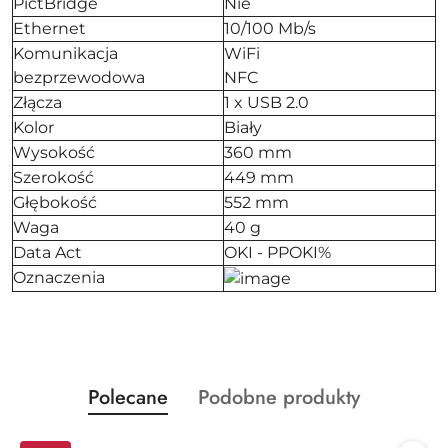
PictBridge
Nie
Ethernet
10/100 Mb/s
Komunikacja
WiFi
bezprzewodowa
NFC
Złącza
1 x USB 2.0
Kolor
Biały
Wysokość
360 mm
Szerokość
449 mm
Głębokość
552 mm
Waga
40 g
Data Act
OKI - PPOKI%
Oznaczenia
Produkty
Produkty
Polecane
Podobne produkty
Pomiń karuzelę produktów
o
o