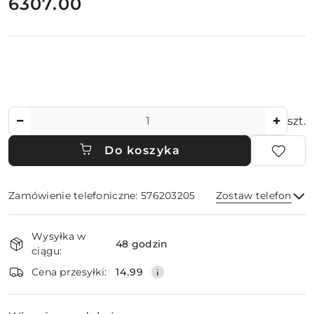
cena:
6307.00
Ilość
szt.
Do koszyka
Zamówienie telefoniczne: 576203205
Zostaw telefon
Dostępność
Wysyłka w
i
48 godzin
ciągu:
dostawa
Wyślij
Cena przesyłki:
14.99