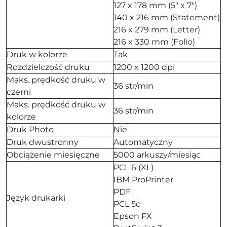
127 x 178 mm (5" x 7")
140 x 216 mm (Statement)
216 x 279 mm (Letter)
216 x 330 mm (Folio)
Druk w kolorze
Tak
Rozdzielczość druku
1200 x 1200 dpi
Maks. prędkość druku w
36 str/min
czerni
Maks. prędkość druku w
36 str/min
kolorze
Druk Photo
Nie
Druk dwustronny
Automatyczny
Obciążenie miesięczne
5000 arkuszy/miesiąc
PCL 6 (XL)
IBM ProPrinter
PDF
Język drukarki
PCL 5c
Epson FX