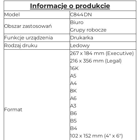
Informacje o produkcie
Model
C844DN
Biuro
Obszar zastosowań
Grupy robocze
Funkcje urządzenia
Drukarka
Rodzaj druku
Ledowy
267 x 184 mm (Executive)
216 x 356 mm (Legal)
16K
A5
A4
8K
A6
A3
Format
B6
B5
B4
102 x 152 mm (4" x 6")