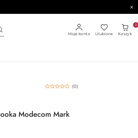
0
Moje konto
Ulubione
Koszyk
(0)
booka Modecom Mark