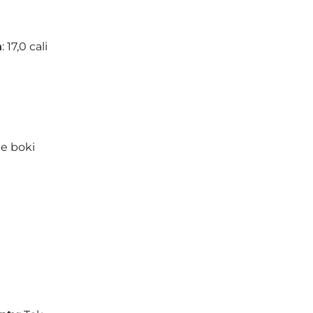
a
: 17,0 cali
e boki