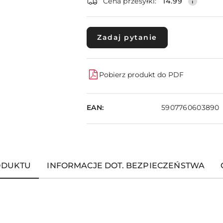
dostawa
Cena przesyłki:
14.99
Zadaj pytanie
Pobierz produkt do PDF
EAN:
5907760603890
ODUKTU
INFORMACJE DOT. BEZPIECZEŃSTWA