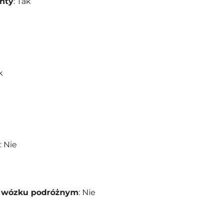
nty
: Tak
k
: Nie
a wózku podróżnym
: Nie