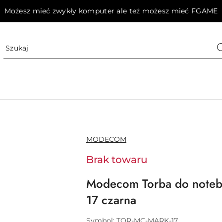
Możesz mieć zwykły komputer ale też możesz mieć FGAME
NAZWA
MODECOM
PRODUCENTA:
Brak towaru
Modecom Torba do note
17 czarna
Symbol:
TOR-MC-MARK-17