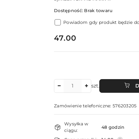
Dostępność:
Brak towaru
Powiadom gdy produkt będzie d
cena:
47.00
Ilość
szt.
D
Zamówienie telefoniczne: 576203205
Dostępność
Wysyłka w
i
48 godzin
ciągu: