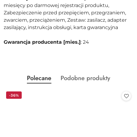
miesięcy po darmowej rejestracji produktu,
Zabezpieczenie przed przepięciem, przegrzaniem,
zwarciem, przeciążeniem, Zestaw: zasilacz, adapter
zasilający, instrukcja obsługi, karta gwarancyjna
Gwarancja producenta [mies.]
: 24
Produkty
Produkty
Polecane
Podobne produkty
Pomiń karuzelę produktów
o
o
statusie:
statusie:
-36%