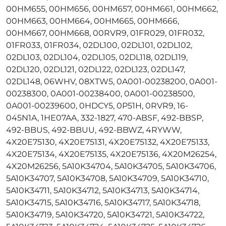
00HM655, 00HM656, 00HM657, 00HM661, 00HM662,
00HM663, 00HM664, 00HM665, 00HM666,
00HM667, 00HM668, 00RVR9, 01FR029, 01FR032,
01FR033, 01FR034, 02DL100, 02DL101, 02DL102,
02DL103, 02DL104, 02DL105, 02DL118, 02DL119,
02DL120, 02DL121, 02DL122, 02DL123, 02DL147,
02DL148, 06WHV, 08XTW5, 0A001-00238200, 0A001-
00238300, 0A001-00238400, 0A001-00238500,
0A001-00239600, 0HDCY5, 0P51H, 0RVR9, 16-
045N1A, 1HE07AA, 332-1827, 470-ABSF, 492-BBSP,
492-BBUS, 492-BBUU, 492-BBWZ, 4RYWW,
4X20E75130, 4X20E75131, 4X20E75132, 4X20E75133,
4X20E75134, 4X20E75135, 4X20E75136, 4X20M26254,
4X20M26256, 5A10K34704, 5A10K34705, 5A10K34706,
5A10K34707, 5A10K34708, 5A10K34709, 5A10K34710,
5A10K34711, 5A10K34712, 5A10K34713, 5A10K34714,
5A10K34715, 5A10K34716, 5A10K34717, 5A10K34718,
5A10K34719, 5A10K34720, 5A10K34721, 5A10K34722,