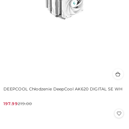
DEEPCOOL Chłodzenie DeepCool AK620 DIGITAL SE WH
197.99
219.00
Cena
Cena
promocyjna:
przed
promocją: