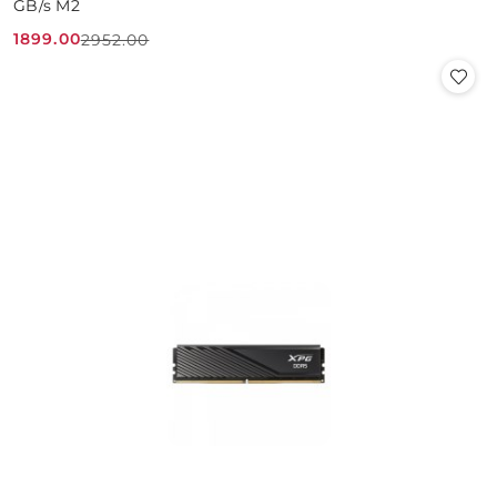
GB/s M2
1899.00
2952.00
Cena
Cena
promocyjna:
przed
promocją: