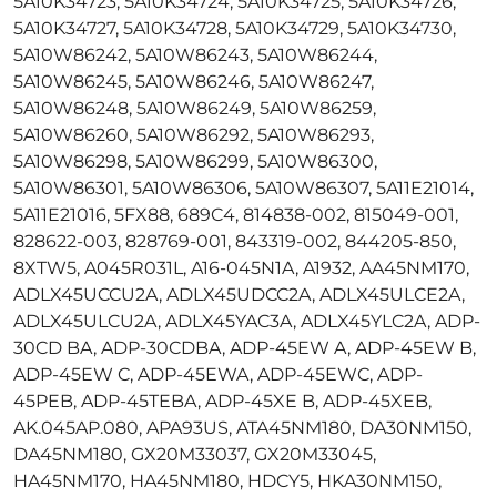
5A10K34723, 5A10K34724, 5A10K34725, 5A10K34726,
5A10K34727, 5A10K34728, 5A10K34729, 5A10K34730,
5A10W86242, 5A10W86243, 5A10W86244,
5A10W86245, 5A10W86246, 5A10W86247,
5A10W86248, 5A10W86249, 5A10W86259,
5A10W86260, 5A10W86292, 5A10W86293,
5A10W86298, 5A10W86299, 5A10W86300,
5A10W86301, 5A10W86306, 5A10W86307, 5A11E21014,
5A11E21016, 5FX88, 689C4, 814838-002, 815049-001,
828622-003, 828769-001, 843319-002, 844205-850,
8XTW5, A045R031L, A16-045N1A, A1932, AA45NM170,
ADLX45UCCU2A, ADLX45UDCC2A, ADLX45ULCE2A,
ADLX45ULCU2A, ADLX45YAC3A, ADLX45YLC2A, ADP-
30CD BA, ADP-30CDBA, ADP-45EW A, ADP-45EW B,
ADP-45EW C, ADP-45EWA, ADP-45EWC, ADP-
45PEB, ADP-45TEBA, ADP-45XE B, ADP-45XEB,
AK.045AP.080, APA93US, ATA45NM180, DA30NM150,
DA45NM180, GX20M33037, GX20M33045,
HA45NM170, HA45NM180, HDCY5, HKA30NM150,