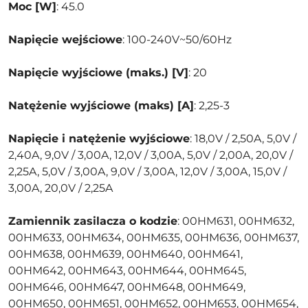
Moc [W]
: 45.0
Napięcie wejściowe
: 100-240V~50/60Hz
Napięcie wyjściowe (maks.) [V]
: 20
Natężenie wyjściowe (maks) [A]
: 2,25-3
Napięcie i natężenie wyjściowe
: 18,0V / 2,50A, 5,0V /
2,40A, 9,0V / 3,00A, 12,0V / 3,00A, 5,0V / 2,00A, 20,0V /
2,25A, 5,0V / 3,00A, 9,0V / 3,00A, 12,0V / 3,00A, 15,0V /
3,00A, 20,0V / 2,25A
Zamiennik zasilacza o kodzie
: 00HM631, 00HM632,
00HM633, 00HM634, 00HM635, 00HM636, 00HM637,
00HM638, 00HM639, 00HM640, 00HM641,
00HM642, 00HM643, 00HM644, 00HM645,
00HM646, 00HM647, 00HM648, 00HM649,
00HM650, 00HM651, 00HM652, 00HM653, 00HM654,