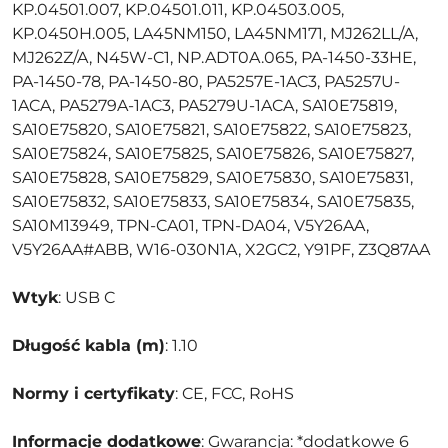
KP.04501.007, KP.04501.011, KP.04503.005,
KP.0450H.005, LA45NM150, LA45NM171, MJ262LL/A,
MJ262Z/A, N45W-C1, NP.ADT0A.065, PA-1450-33HE,
PA-1450-78, PA-1450-80, PA5257E-1AC3, PA5257U-
1ACA, PA5279A-1AC3, PA5279U-1ACA, SA10E75819,
SA10E75820, SA10E75821, SA10E75822, SA10E75823,
SA10E75824, SA10E75825, SA10E75826, SA10E75827,
SA10E75828, SA10E75829, SA10E75830, SA10E75831,
SA10E75832, SA10E75833, SA10E75834, SA10E75835,
SA10M13949, TPN-CA01, TPN-DA04, V5Y26AA,
V5Y26AA#ABB, W16-030N1A, X2GC2, Y91PF, Z3Q87AA
Wtyk
: USB C
Długość kabla (m)
: 1.10
Normy i certyfikaty
: CE, FCC, RoHS
Informacje dodatkowe
: Gwarancja: *dodatkowe 6