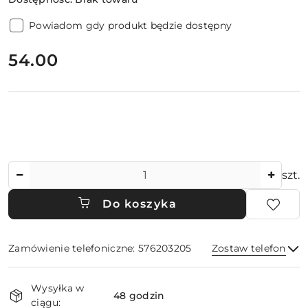
Powiadom gdy produkt będzie dostępny
cena:
54.00
Ilość
szt.
Do koszyka
Zamówienie telefoniczne: 576203205
Zostaw telefon
Dostępność
Wysyłka w
i
48 godzin
ciągu: