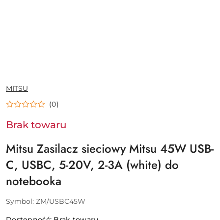
NAZWA
MITSU
PRODUCENTA:
(0)
Brak towaru
Mitsu Zasilacz sieciowy Mitsu 45W USB-
C, USBC, 5-20V, 2-3A (white) do
notebooka
Symbol:
ZM/USBC45W
Dostępność:
Brak towaru