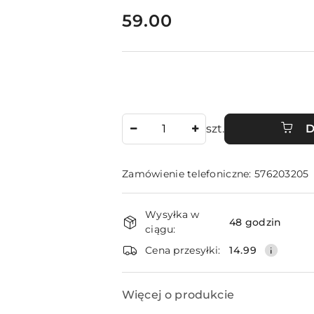
cena:
59.00
Ilość
szt.
D
Zamówienie telefoniczne: 576203205
Dostępność
Wysyłka w
i
48 godzin
ciągu:
dostawa
Cena przesyłki:
14.99
Więcej o produkcie