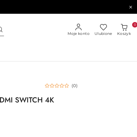
0
Moje konto
Ulubione
Koszyk
(0)
 HDMI SWITCH 4K