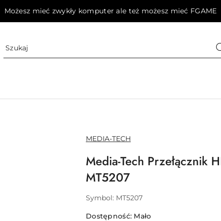
Możesz mieć zwykły komputer ale też możesz mieć FGAME
NAZWA
MEDIA-TECH
PRODUCENTA:
Media-Tech Przełącznik
MT5207
Symbol:
MT5207
Dostępność:
Mało