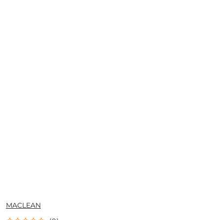
NAZWA
MACLEAN
PRODUCENTA: