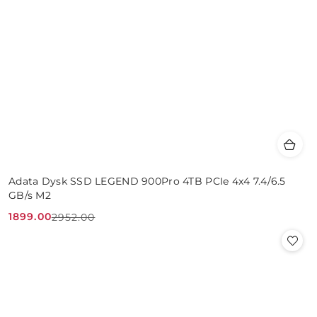
Adata Dysk SSD LEGEND 900Pro 4TB PCIe 4x4 7.4/6.5
GB/s M2
1899.00
2952.00
Cena
Cena
promocyjna:
przed
promocją: