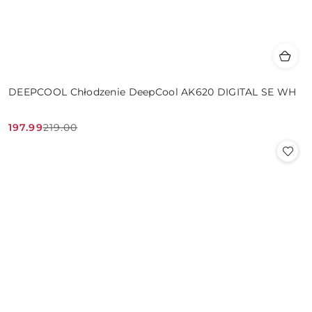
DEEPCOOL Chłodzenie DeepCool AK620 DIGITAL SE WH
197.99
219.00
Cena
Cena
promocyjna:
przed
promocją: