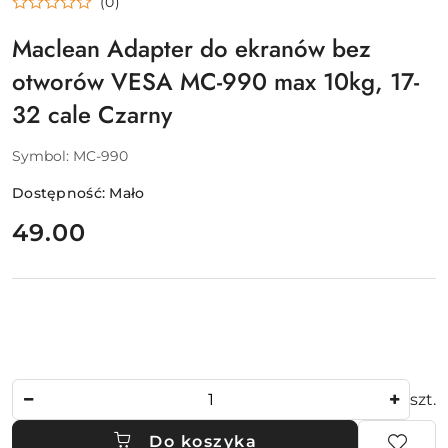
(0)
Maclean Adapter do ekranów bez
otworów VESA MC-990 max 10kg, 17-
32 cale Czarny
Symbol:
MC-990
Dostępność:
Mało
cena:
49.00
Ilość
szt.
Do koszyka