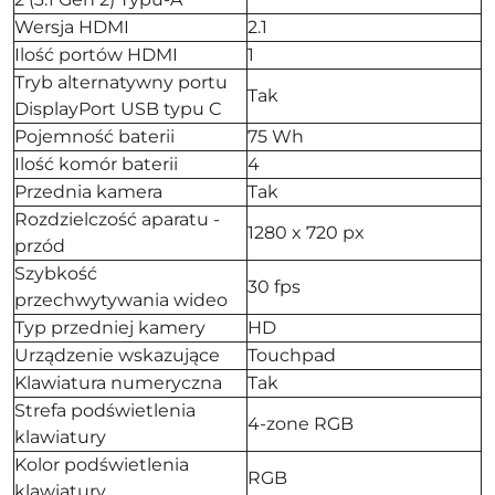
Wersja HDMI
2.1
Ilość portów HDMI
1
Tryb alternatywny portu
Tak
DisplayPort USB typu C
Pojemność baterii
75 Wh
Ilość komór baterii
4
Przednia kamera
Tak
Rozdzielczość aparatu -
1280 x 720 px
przód
Szybkość
30 fps
przechwytywania wideo
Typ przedniej kamery
HD
Urządzenie wskazujące
Touchpad
Klawiatura numeryczna
Tak
Strefa podświetlenia
4-zone RGB
klawiatury
Kolor podświetlenia
RGB
klawiatury