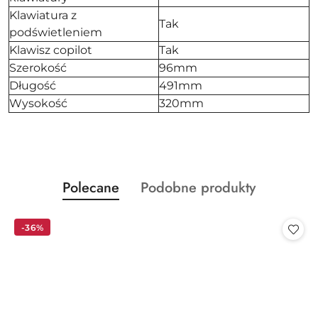
Klawiatura z
Tak
podświetleniem
Klawisz copilot
Tak
Szerokość
96mm
Długość
491mm
Wysokość
320mm
Produkty
Produkty
Polecane
Podobne produkty
Pomiń karuzelę produktów
o
o
statusie:
statusie:
-36%