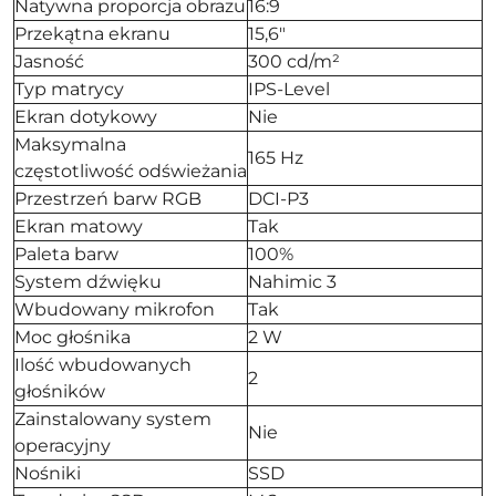
Natywna proporcja obrazu
16:9
Przekątna ekranu
15,6"
Jasność
300 cd/m²
Typ matrycy
IPS-Level
Ekran dotykowy
Nie
Maksymalna
165 Hz
częstotliwość odświeżania
Przestrzeń barw RGB
DCI-P3
Ekran matowy
Tak
Paleta barw
100%
System dźwięku
Nahimic 3
Wbudowany mikrofon
Tak
Moc głośnika
2 W
Ilość wbudowanych
2
głośników
Zainstalowany system
Nie
operacyjny
Nośniki
SSD