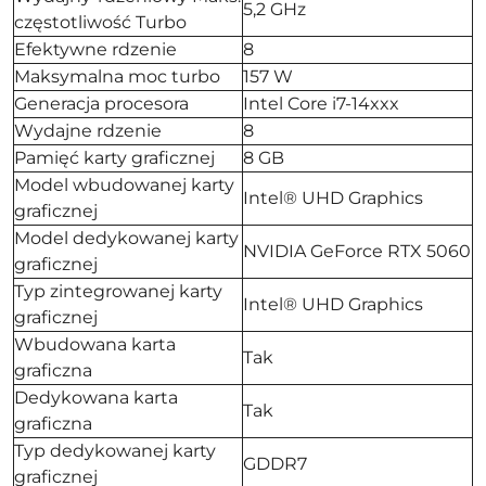
5,2 GHz
częstotliwość Turbo
Efektywne rdzenie
8
Maksymalna moc turbo
157 W
Generacja procesora
Intel Core i7-14xxx
Wydajne rdzenie
8
Pamięć karty graficznej
8 GB
Model wbudowanej karty
Intel® UHD Graphics
graficznej
Model dedykowanej karty
NVIDIA GeForce RTX 5060
graficznej
Typ zintegrowanej karty
Intel® UHD Graphics
graficznej
Wbudowana karta
Tak
graficzna
Dedykowana karta
Tak
graficzna
Typ dedykowanej karty
GDDR7
graficznej