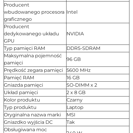
Producent
wbudowanego procesora
Intel
graficznego
Producent
dedykowanego układu
NVIDIA
GPU
Typ pamięci RAM
DDR5-SDRAM
Maksymalna pojemność
96 GB
pamięci
Prędkość zegara pamięci
5600 MHz
Pamięć RAM
16 GB
Gniazda pamięci
SO-DIMM x 2
Układ pamięci
2 x 8 GB
Kolor produktu
Czarny
Typ produktu
Laptop
Oryginalna nazwa marki
MSI
Gniazdko wyjścia DC
Tak
Obsługiwana moc