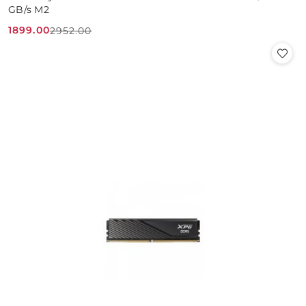
GB/s M2
1899.00
2952.00
Cena
Cena
promocyjna:
przed
promocją: