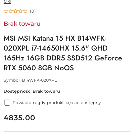
MSI
PRODUCENTA:
(0)
Brak towaru
MSI MSI Katana 15 HX B14WFK-
020XPL i7-14650HX 15.6" QHD
165Hz 16GB DDR5 SSD512 GeForce
RTX 5060 8GB NoOS
Symbol:
B14WFK-020XPL
Dostępność:
Brak towaru
Powiadom gdy produkt będzie dostępny
cena:
4835.00