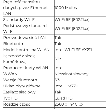
Prędkość transferu
danych przez Ethernet
1000 Mbit/s
LAN
Standardy Wi- Fi
Wi-Fi 6E (802.11ax)
Podstawowy standard
Wi-Fi 6E (802.11ax)
Wi-Fi
Przewodowa sieć LAN
Tak
Bluetooth
Tak
Model kontrolera WLAN
Intel Wi-Fi 6E AX211
Łączność z siecią
Nie
komórkową
Producent karty WLAN
Intel
WWAN
Niezainstalowany
Wersja Bluetooth
5.3
Układ płyty głównej
Intel HM770
Zasilacz sieciowy
Tak
Typ HD
Quad HD
Rozdzielczość
2560 x 1440 px