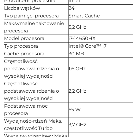
Producent procesora
Intel
Liczba wątków
24
Typ pamięci procesora
Smart Cache
Maksymalne taktowanie
5,2 GHz
procesora
Model procesora
i7-14650HX
Typ procesora
Intel® Core™ i7
Cache procesora
30 MB
Częstotliwość
podstawowa rdzenia o
1,6 GHz
wysokiej wydajności
Częstotliwość
podstawowa rdzenia o
2,2 GHz
wysokiej wydajności
Podstawowa moc
55 W
procesora
Wydajność-rdzeń Maks.
3,7 GHz
częstotliwość Turbo
Wydajny-rdzeniowy Maks.