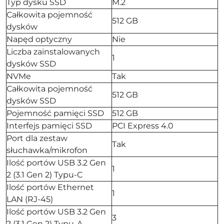
Typ dysku SSD
M.2
Całkowita pojemność
512 GB
dysków
Napęd optyczny
Nie
Liczba zainstalowanych
1
dysków SSD
NVMe
Tak
Całkowita pojemność
512 GB
dysków SSD
Pojemność pamięci SSD
512 GB
Interfejs pamięci SSD
PCI Express 4.0
Port dla zestaw
Tak
słuchawka/mikrofon
Ilość portów USB 3.2 Gen
1
2 (3.1 Gen 2) Typu-C
Ilość portów Ethernet
1
LAN (RJ-45)
Ilość portów USB 3.2 Gen
3
2 (3.1 Gen 2) Typu-A