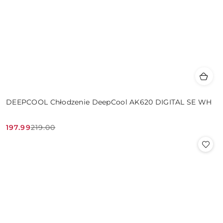
DEEPCOOL Chłodzenie DeepCool AK620 DIGITAL SE WH
197.99
219.00
Cena
Cena
promocyjna:
przed
promocją: