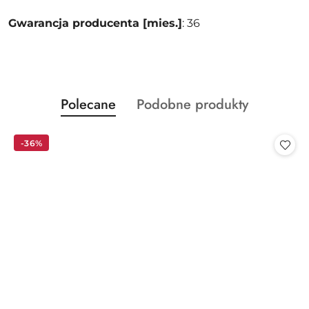
Gwarancja producenta [mies.]
: 36
Produkty
Produkty
Polecane
Podobne produkty
Pomiń karuzelę produktów
o
o
statusie:
statusie:
-36%