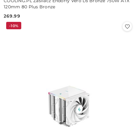
COOLING.PL Zasilacz Endorfy Vero L6 Bronze 750W ATX
120mm 80 Plus Bronze
269.99
Cena:
-10%