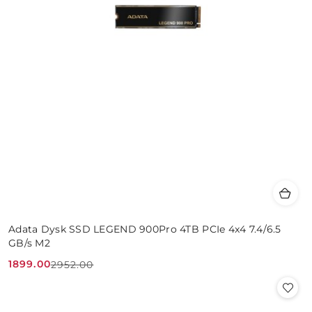
Adata Dysk SSD LEGEND 900Pro 4TB PCIe 4x4 7.4/6.5
GB/s M2
1899.00
2952.00
Cena
Cena
promocyjna:
przed
promocją: