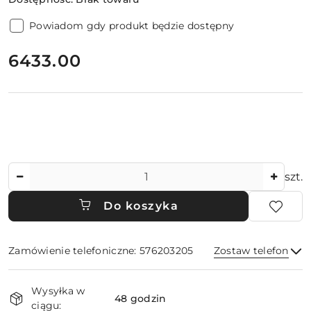
Powiadom gdy produkt będzie dostępny
cena:
6433.00
Ilość
szt.
Do koszyka
Zamówienie telefoniczne: 576203205
Zostaw telefon
Dostępność
Wysyłka w
i
48 godzin
ciągu: