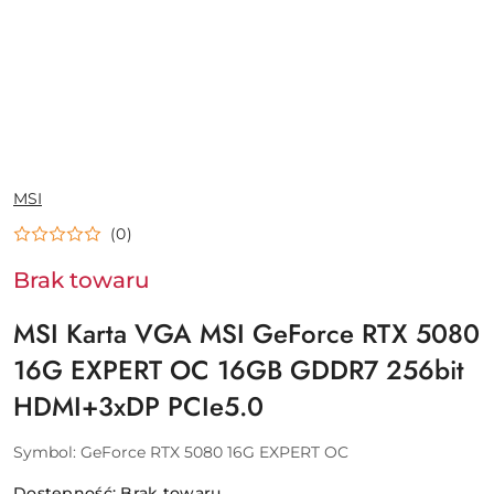
NAZWA
MSI
PRODUCENTA:
(0)
Brak towaru
MSI Karta VGA MSI GeForce RTX 5080
16G EXPERT OC 16GB GDDR7 256bit
HDMI+3xDP PCIe5.0
Symbol:
GeForce RTX 5080 16G EXPERT OC
Dostępność:
Brak towaru