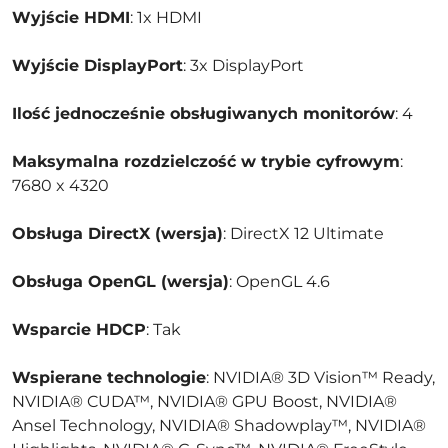
Wyjście HDMI
: 1x HDMI
Wyjście DisplayPort
: 3x DisplayPort
Ilość jednocześnie obsługiwanych monitorów
: 4
Maksymalna rozdzielczość w trybie cyfrowym
:
7680 x 4320
Obsługa DirectX (wersja)
: DirectX 12 Ultimate
Obsługa OpenGL (wersja)
: OpenGL 4.6
Wsparcie HDCP
: Tak
Wspierane technologie
: NVIDIA® 3D Vision™ Ready,
NVIDIA® CUDA™, NVIDIA® GPU Boost, NVIDIA®
Ansel Technology, NVIDIA® Shadowplay™, NVIDIA®