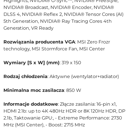
Highlights, NVIDIA® G-Sync™, NVIDIA® FreeStyle,
NVIDIA® Broadcast, NVIDIA® Encoder, NVIDIA®
DLSS 4, NVIDIA® Reflex 2, NVIDIA® Tensor Cores (AI)
5th Generation, NVIDIA® Ray Tracing Cores 4th
Generation, VR Ready
Rozwiązania producenta VGA
: MSI Zero Frozr
technology, MSI Stormforce Fan, MSI Center
Wymiary [S x W] (mm)
: 319 x 150
Rodzaj chłodzenia
: Aktywne (wentylator+radiator)
Minimalna moc zasilacza
: 850 W
Informacje dodatkowe
: Złącze zasilania: 16-pin x1,
HDMI 2.1b: up to 4K 480Hz HDR or 8K 120Hz HDR, DP
2.1b, Taktowanie GPU:, - Extreme Performance: 2730
MHz (MSI Center), - Boost: 2715 MHz