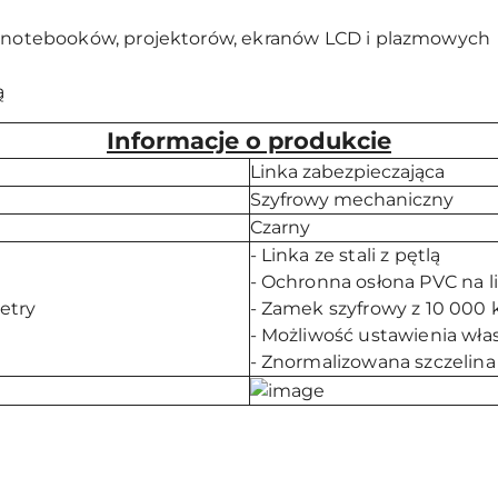
w, notebooków, projektorów, ekranów LCD i plazmowych
ą
Informacje o produkcie
Linka zabezpieczająca
Szyfrowy mechaniczny
Czarny
- Linka ze stali z pętlą
- Ochronna osłona PVC na l
etry
- Zamek szyfrowy z 10 000 
- Możliwość ustawienia wła
- Znormalizowana szczelina