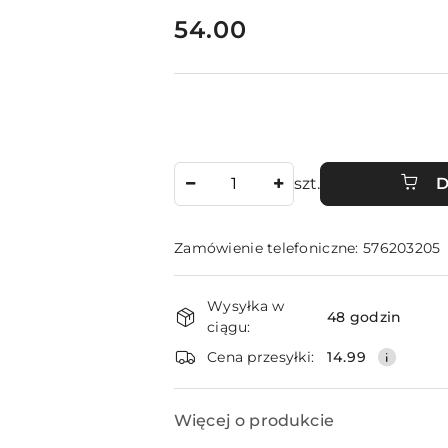
cena:
54.00
Ilość
szt.
D
Zamówienie telefoniczne: 576203205
Dostępność
Wysyłka w
i
48 godzin
ciągu:
dostawa
Cena przesyłki:
14.99
Więcej o produkcie