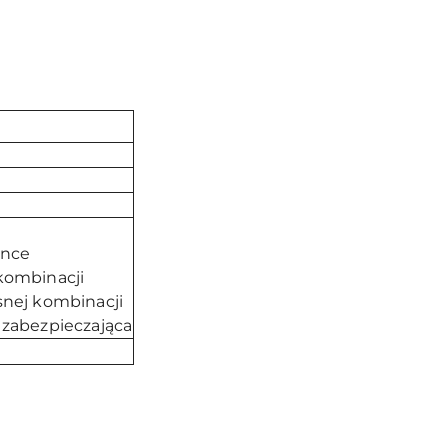
ince
kombinacji
snej kombinacji
 zabezpieczająca