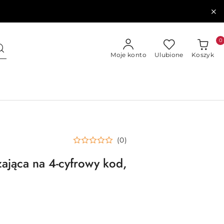
0
Moje konto
Ulubione
Koszyk
(0)
zająca na 4-cyfrowy kod,