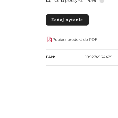
dostawa
Cena przesyłki:
14.99
Zadaj pytanie
Pobierz produkt do PDF
EAN:
199274964429