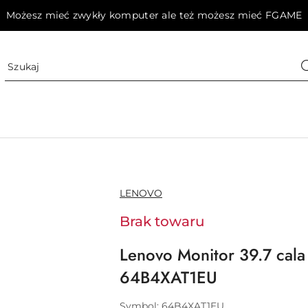
Możesz mieć zwykły komputer ale też możesz mieć FGAME
NAZWA
LENOVO
PRODUCENTA:
Brak towaru
Lenovo Monitor 39.7 cal
64B4XAT1EU
Symbol:
64B4XAT1EU