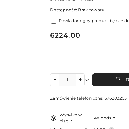
Dostępność:
Brak towaru
Powiadom gdy produkt będzie d
cena:
6224.00
Ilość
szt.
D
Zamówienie telefoniczne: 576203205
Dostępność
Wysyłka w
i
48 godzin
ciągu: