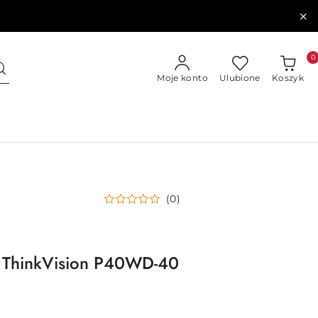
0
Moje konto
Ulubione
Koszyk
(0)
a ThinkVision P40WD-40