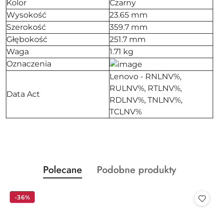
Kolor
Czarny
Wysokość
23.65 mm
Szerokość
359.7 mm
Głębokość
251.7 mm
Waga
1.71 kg
Oznaczenia
Lenovo - RNLNV%,
RULNV%, RTLNV%,
Data Act
RDLNV%, TNLNV%,
TCLNV%
Produkty
Produkty
Polecane
Podobne produkty
Pomiń karuzelę produktów
o
o
statusie:
statusie:
-36%