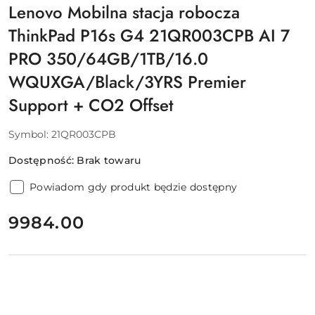
Lenovo Mobilna stacja robocza
ThinkPad P16s G4 21QR003CPB AI 7
PRO 350/64GB/1TB/16.0
WQUXGA/Black/3YRS Premier
Support + CO2 Offset
Symbol:
21QR003CPB
Dostępność:
Brak towaru
Powiadom gdy produkt będzie dostępny
cena:
9984.00