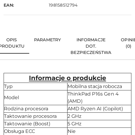
EAN:
198158512794
OPIS
PARAMETRY
INFORMACJE
OPINI
PRODUKTU
DOT.
(0)
BEZPIECZEŃSTWA
Informacje o produkcie
Typ
Mobilna stacja robocza
ThinkPad P16s Gen 4
Model
(AMD)
Rodzina procesora
AMD Ryzen AI (Copilot)
Taktowanie procesora
2 GHz
Taktowanie (Boost)
5 GHz
Obsługa ECC
Nie