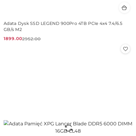
Adata Dysk SSD LEGEND 900Pro 4TB PCIe 4x4 7.4/6.5
GB/s M2
1899.00
2952.00
Cena
Cena
promocyjna:
przed
promocją: