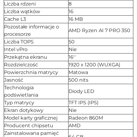
Liczba rdzeni
8
Liczba wątków
16
Cache L3
16 MB
Pozostałe informacje o
AMD Ryzen AI 7 PRO 350
procesorze
Liczba TOPS
50
Intel vPro
Nie
Przekątna ekranu
16''
Rozdzielczość
1920 x 1200 (WUXGA)
Powierzchnia matrycy
Matowa
Jasność
500 nits
Technologia
Diody LED
podświetlania
Typ matrycy
TFT IPS (IPS)
Ekran dotykowy
Nie
Model karty graficznej
Radeon 860M
Producent chipsetu
AMD
Zainstalowana pamięć
64 GB