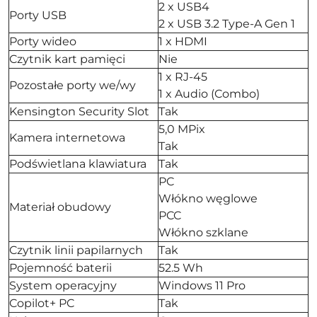
2 x USB4
Porty USB
2 x USB 3.2 Type-A Gen 1
Porty wideo
1 x HDMI
Czytnik kart pamięci
Nie
1 x RJ-45
Pozostałe porty we/wy
1 x Audio (Combo)
Kensington Security Slot
Tak
5,0 MPix
Kamera internetowa
Tak
Podświetlana klawiatura
Tak
PC
Włókno węglowe
Materiał obudowy
PCC
Włókno szklane
Czytnik linii papilarnych
Tak
Pojemność baterii
52.5 Wh
System operacyjny
Windows 11 Pro
Copilot+ PC
Tak