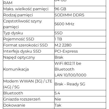
RAM
Maks. wielkość pamięci
96 GB
Rodzaj pamięci
SODIMM DDR5
Częstotliwość szyny
5600 MHz
pamięci
Typ dysku
SSD
Pojemność SSD
1 TB
Format szerokości SSD
M.2 2280
Interfejs dysku SSD
PCI-Express
Napęd optyczny
Brak
WiFi 802.11 be
Komunikacja
Bluetooth
LAN 10/100/1000
Modem WWAN (3G) / LTE
Brak - Ready 5G
(4G) / 5G
Bluetooth
5.4
Gniazda rozszerzeń
Nie
Dokowanie
Tak