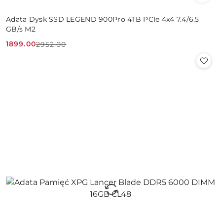
Adata Dysk SSD LEGEND 900Pro 4TB PCIe 4x4 7.4/6.5
GB/s M2
1899.00
2952.00
Cena
Cena
promocyjna:
przed
promocją: