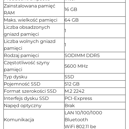
Zainstalowana pamięć
16 GB
RAM
Maks. wielkość pamięci
64 GB
Liczba obsadzonych
1
gniazd pamięci
Liczba wolnych gniazd
1
pamięci
Rodzaj pamięci
SODIMM DDR5
Częstotliwość szyny
5600 MHz
pamięci
Typ dysku
SSD
Pojemność SSD
512 GB
Format szerokości SSD
M.2 2242
Interfejs dysku SSD
PCI-Express
Napęd optyczny
Brak
LAN 10/100/1000
Komunikacja
Bluetooth
WiFi 802.11 be