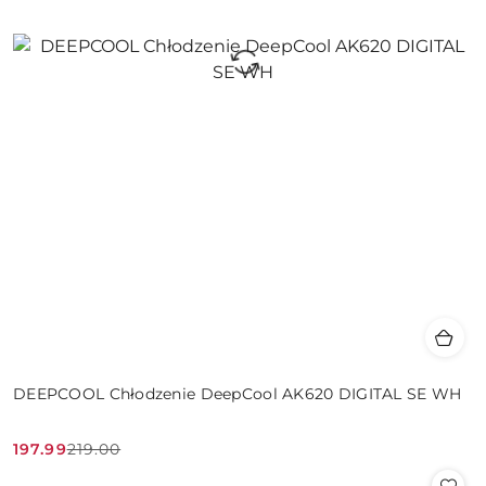
DEEPCOOL Chłodzenie DeepCool AK620 DIGITAL SE WH
197.99
219.00
Cena
Cena