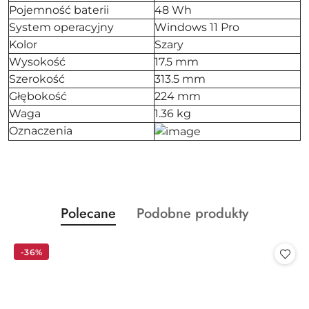
Pojemność baterii
48 Wh
System operacyjny
Windows 11 Pro
Kolor
Szary
Wysokość
17.5 mm
Szerokość
313.5 mm
Głębokość
224 mm
Waga
1.36 kg
Oznaczenia
Produkty
Produkty
Polecane
Podobne produkty
Pomiń karuzelę produktów
o
o
statusie:
statusie:
-36%