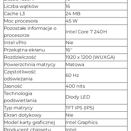
Liczba wątków
16
Cache L3
24 MB
Moc procesora
45 W
Pozostałe informacje o
Intel Core 7 240H
procesorze
Intel vPro
Nie
Przekątna ekranu
16''
Rozdzielczość
1920 x 1200 (WUXGA)
Powierzchnia matrycy
Matowa
Częstotliwość
60 Hz
odświeżania
Jasność
400 nits
Technologia
Diody LED
podświetlania
Typ matrycy
TFT IPS (IPS)
Ekran dotykowy
Nie
Model karty graficznej
Intel Graphics
Producent chipsetu
Intel