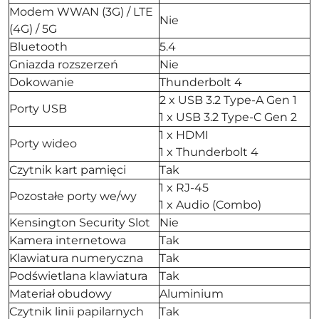
Modem WWAN (3G) / LTE
Nie
(4G) / 5G
Bluetooth
5.4
Gniazda rozszerzeń
Nie
Dokowanie
Thunderbolt 4
2 x USB 3.2 Type-A Gen 1
Porty USB
1 x USB 3.2 Type-C Gen 2
1 x HDMI
Porty wideo
1 x Thunderbolt 4
Czytnik kart pamięci
Tak
1 x RJ-45
Pozostałe porty we/wy
1 x Audio (Combo)
Kensington Security Slot
Nie
Kamera internetowa
Tak
Klawiatura numeryczna
Tak
Podświetlana klawiatura
Tak
Materiał obudowy
Aluminium
Czytnik linii papilarnych
Tak