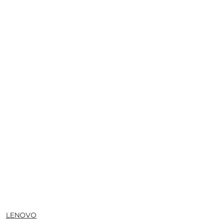
NAZWA
LENOVO
PRODUCENTA: