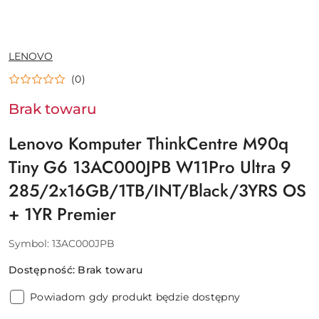
NAZWA
LENOVO
PRODUCENTA:
(0)
Brak towaru
Lenovo Komputer ThinkCentre M90q
Tiny G6 13AC000JPB W11Pro Ultra 9
285/2x16GB/1TB/INT/Black/3YRS OS
+ 1YR Premier
Symbol:
13AC000JPB
Dostępność:
Brak towaru
Powiadom gdy produkt będzie dostępny