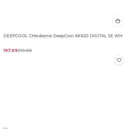
DEEPCOOL Chłodzenie DeepCool AK620 DIGITAL SE WH
197.99
219.00
Cena
Cena
promocyjna:
przed
promocją: