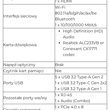
1 x HDMI
Wi-Fi
802.11a/b/g/n/ac/ax/be
Interfejs sieciowy
Bluetooth
1 x 10/100/1000 Mbit/s
High Definition (HD)
Audio
Realtek ALC233VB or
Karta dźwiękowa
Conexant CX11771
codec
Napęd optyczny
Brak
Czytnik kart pamięci
Nie
5 x USB 3.2 Type-A Gen 2
Porty USB
1 x USB 3.2 Type-C Gen 2x2
1 x USB 3.2 Type-A Gen 1
1 x RJ-45
Pozostałe porty we/wy
1 x Audio (Combo)
1 x PCIe 4.0 x 8
Gniazda rozszerzeń