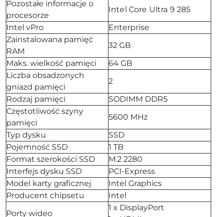
Pozostałe informacje o
Intel Core Ultra 9 285
procesorze
Intel vPro
Enterprise
Zainstalowana pamięć
32 GB
RAM
Maks. wielkość pamięci
64 GB
Liczba obsadzonych
2
gniazd pamięci
Rodzaj pamięci
SODIMM DDR5
Częstotliwość szyny
5600 MHz
pamięci
Typ dysku
SSD
Pojemność SSD
1 TB
Format szerokości SSD
M.2 2280
Interfejs dysku SSD
PCI-Express
Model karty graficznej
Intel Graphics
Producent chipsetu
Intel
1 x DisplayPort
Porty wideo