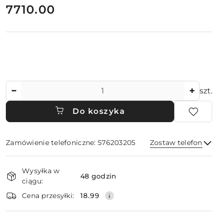
cena:
7710.00
Ilość
szt.
Do koszyka
Zamówienie telefoniczne: 576203205
Zostaw telefon
Dostępność
Wysyłka w
i
48 godzin
ciągu:
dostawa
Wyślij
Cena przesyłki:
18.99