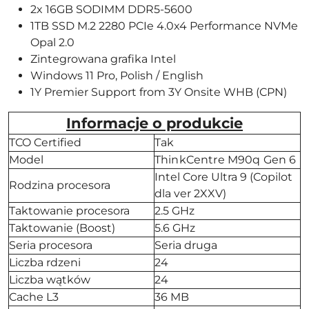
2x 16GB SODIMM DDR5-5600
1TB SSD M.2 2280 PCIe 4.0x4 Performance NVMe
Opal 2.0
Zintegrowana grafika Intel
Windows 11 Pro, Polish / English
1Y Premier Support from 3Y Onsite WHB (CPN)
Informacje o produkcie
TCO Certified
Tak
Model
ThinkCentre M90q Gen 6
Intel Core Ultra 9 (Copilot
Rodzina procesora
dla ver 2XXV)
Taktowanie procesora
2.5 GHz
Taktowanie (Boost)
5.6 GHz
Seria procesora
Seria druga
Liczba rdzeni
24
Liczba wątków
24
Cache L3
36 MB