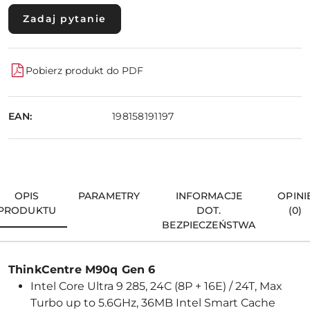
Zadaj pytanie
Pobierz produkt do PDF
EAN:
198158191197
OPIS
PARAMETRY
INFORMACJE
OPINI
PRODUKTU
DOT.
(0)
BEZPIECZEŃSTWA
ThinkCentre M90q Gen 6
Intel Core Ultra 9 285, 24C (8P + 16E) / 24T, Max
Turbo up to 5.6GHz, 36MB Intel Smart Cache