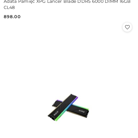
Adata Pamięć XPG Lancer Blade DDR5 6000 DIMM 16GB
CL48
898.00
Cena: