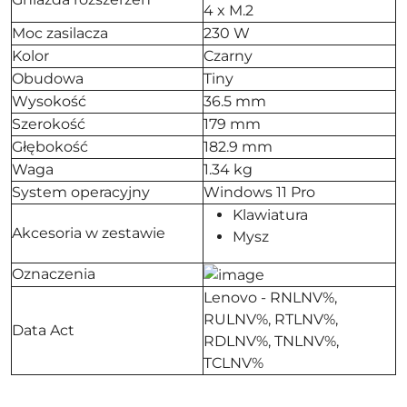
4 x M.2
Moc zasilacza
230 W
Kolor
Czarny
Obudowa
Tiny
Wysokość
36.5 mm
Szerokość
179 mm
Głębokość
182.9 mm
Waga
1.34 kg
System operacyjny
Windows 11 Pro
Klawiatura
Akcesoria w zestawie
Mysz
Oznaczenia
Lenovo - RNLNV%,
RULNV%, RTLNV%,
Data Act
RDLNV%, TNLNV%,
TCLNV%