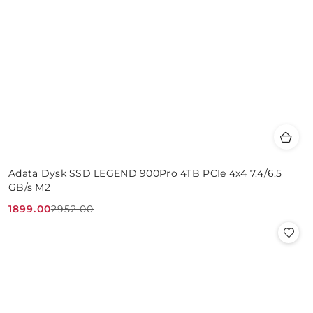
Adata Dysk SSD LEGEND 900Pro 4TB PCIe 4x4 7.4/6.5
GB/s M2
1899.00
2952.00
Cena
Cena
promocyjna:
przed
promocją: