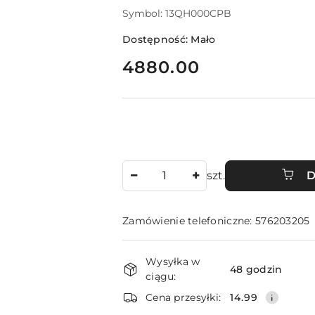
Symbol:
13QH000CPB
Dostępność:
Mało
cena:
4880.00
Ilość
szt.
D
Zamówienie telefoniczne: 576203205
Dostępność
Wysyłka w
i
48 godzin
ciągu:
dostawa
Cena przesyłki:
14.99