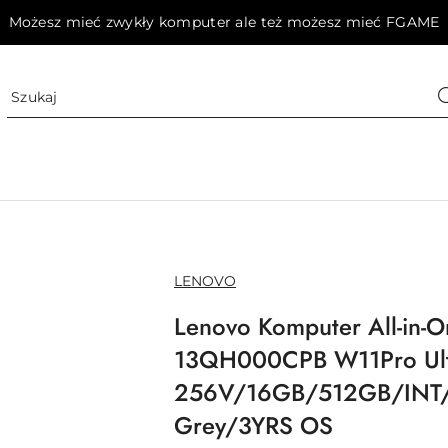
Możesz mieć zwykły komputer ale też możesz mieć FGAME
NAZWA
LENOVO
PRODUCENTA:
Lenovo Komputer All-in-
13QH000CPB W11Pro Ult
256V/16GB/512GB/INT
Grey/3YRS OS