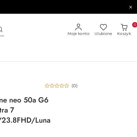
0
Moje konto
Ulubione
Koszyk
(0)
One neo 50a G6
ra 7
/23.8FHD/Luna