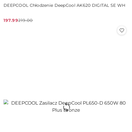
DEEPCOOL Chłodzenie DeepCool AK620 DIGITAL SE WH
197.99
219.00
Cena
Cena
promocyjna:
przed
promocją: