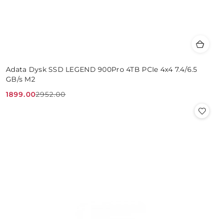
Adata Dysk SSD LEGEND 900Pro 4TB PCIe 4x4 7.4/6.5
GB/s M2
1899.00
2952.00
Cena
Cena
promocyjna:
przed
promocją: