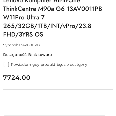
Lenovo Komputer All-in-One
ThinkCentre M90a G6 13AV0011PB
W11Pro Ultra 7
265/32GB/1TB/INT/vPro/23.8
FHD/3YRS OS
Symbol:
13AV0011PB
Dostępność:
Brak towaru
Powiadom gdy produkt będzie dostępny
cena:
7724.00