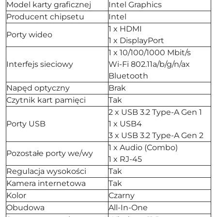
Model karty graficznej
Intel Graphics
Producent chipsetu
Intel
1 x HDMI
Porty wideo
1 x DisplayPort
1 x 10/100/1000 Mbit/s
Interfejs sieciowy
Wi-Fi 802.11a/b/g/n/ax
Bluetooth
Napęd optyczny
Brak
Czytnik kart pamięci
Tak
2 x USB 3.2 Type-A Gen 1
Porty USB
1 x USB4
3 x USB 3.2 Type-A Gen 2
1 x Audio (Combo)
Pozostałe porty we/wy
1 x RJ-45
Regulacja wysokości
Tak
Kamera internetowa
Tak
Kolor
Czarny
Obudowa
All-In-One