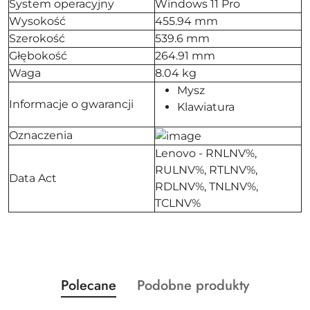
System operacyjny
Windows 11 Pro
Wysokość
455.94 mm
Szerokość
539.6 mm
Głębokość
264.91 mm
Waga
8.04 kg
Mysz
Informacje o gwarancji
Klawiatura
Oznaczenia
Lenovo - RNLNV%,
RULNV%, RTLNV%,
Data Act
RDLNV%, TNLNV%,
TCLNV%
Produkty
Produkty
Polecane
Podobne produkty
Pomiń karuzelę produktów
o
o