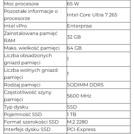
Moc procesora
65 W
Pozostałe informacje o
Intel Core Ultra 7 265
procesorze
Intel vPro
Enterprise
Zainstalowana pamięć
32 GB
RAM
Maks. wielkość pamięci
64 GB
Liczba obsadzonych
1
gniazd pamięci
Liczba wolnych gniazd
1
pamięci
Rodzaj pamięci
SODIMM DDR5
Częstotliwość szyny
5600 MHz
pamięci
Typ dysku
SSD
Pojemność SSD
1 TB
Format szerokości SSD
M.2 2280
Interfejs dysku SSD
PCI-Express