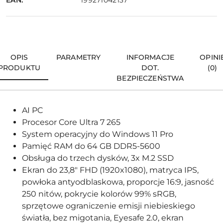
199271042137
OPIS
PARAMETRY
INFORMACJE
OPINI
PRODUKTU
DOT.
(0)
BEZPIECZEŃSTWA
AI PC
Procesor Core Ultra 7 265
System operacyjny do Windows 11 Pro
Pamięć RAM do 64 GB DDR5-5600
Obsługa do trzech dysków, 3x M.2 SSD
Ekran do 23,8" FHD (1920x1080), matryca IPS,
powłoka antyodblaskowa, proporcje 16:9, jasność
250 nitów, pokrycie kolorów 99% sRGB,
sprzętowe ograniczenie emisji niebieskiego
światła, bez migotania, Eyesafe 2.0, ekran