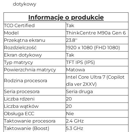
dotykowy
Informacje o produkcie
TCO Certified
Tak
Model
ThinkCentre M90a Gen 6
Przekątna ekranu
23.8''
Rozdzielczość
1920 x 1080 (FHD 1080)
Ekran dotykowy
Tak
Typ matrycy
TFT IPS (IPS)
Powierzchnia matrycy
Matowa
Intel Core Ultra 7 (Copilot
Rodzina procesora
dla ver 2XXV)
Seria procesora
Seria druga
Liczba rdzeni
20
Liczba wątków
20
Obsługa ECC
Nie
Taktowanie procesora
2.4 GHz
Taktowanie (Boost)
5.3 GHz