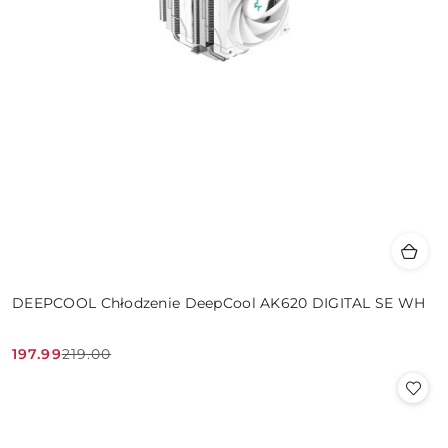
DEEPCOOL Chłodzenie DeepCool AK620 DIGITAL SE WH
197.99
219.00
Cena
Cena
promocyjna:
przed
promocją: