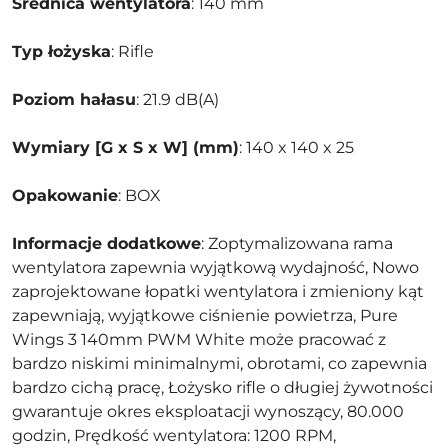
Średnica wentylatora
: 140 mm
Typ łożyska
: Rifle
Poziom hałasu
: 21.9 dB(A)
Wymiary [G x S x W] (mm)
: 140 x 140 x 25
Opakowanie
: BOX
Informacje dodatkowe
: Zoptymalizowana rama
wentylatora zapewnia wyjątkową wydajność, Nowo
zaprojektowane łopatki wentylatora i zmieniony kąt
zapewniają, wyjątkowe ciśnienie powietrza, Pure
Wings 3 140mm PWM White może pracować z
bardzo niskimi minimalnymi, obrotami, co zapewnia
bardzo cichą pracę, Łożysko rifle o długiej żywotności
gwarantuje okres eksploatacji wynoszący, 80.000
godzin, Prędkość wentylatora: 1200 RPM,