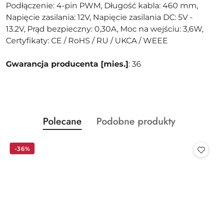
Podłączenie: 4-pin PWM, Długość kabla: 460 mm,
Napięcie zasilania: 12V, Napięcie zasilania DC: 5V -
13.2V, Prąd bezpieczny: 0,30A, Moc na wejściu: 3,6W,
Certyfikaty: CE / RoHS / RU / UKCA / WEEE
Gwarancja producenta [mies.]
: 36
Produkty
Produkty
Polecane
Podobne produkty
Pomiń karuzelę produktów
o
o
statusie:
statusie:
-36%