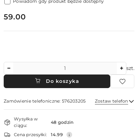
Powiadom gdy produkt będzie dostępny
cena:
59.00
Ilość
szt.
Do koszyka
Zamówienie telefoniczne: 576203205
Zostaw telefon
Dostępność
Wysyłka w
i
48 godzin
ciągu:
dostawa
Wyślij
Cena przesyłki:
14.99