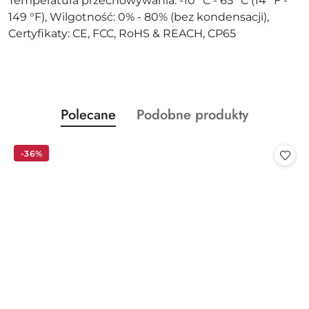
Temperatura przechowywania: -10 °C - 65 °C (14 °F -
149 °F), Wilgotność: 0% - 80% (bez kondensacji),
Certyfikaty: CE, FCC, RoHS & REACH, CP65
Produkty
Produkty
Polecane
Podobne produkty
Pomiń karuzelę produktów
o
o
statusie:
statusie:
-36%