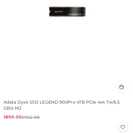
Adata Dysk SSD LEGEND 900Pro 4TB PCIe 4x4 7.4/6.5
GB/s M2
1899.00
2952.00
Cena
Cena
promocyjna:
przed