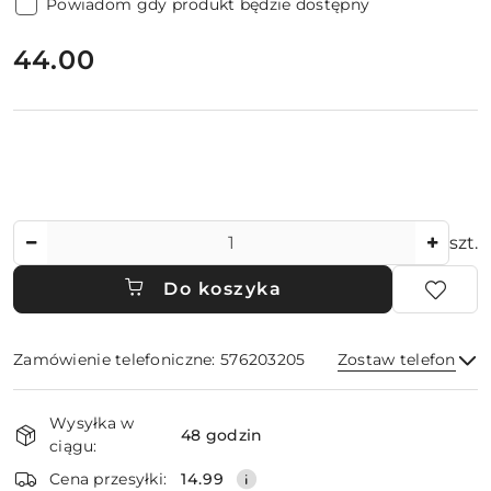
Powiadom gdy produkt będzie dostępny
cena:
44.00
Ilość
szt.
Do koszyka
Zamówienie telefoniczne: 576203205
Zostaw telefon
Dostępność
Wysyłka w
i
48 godzin
ciągu:
dostawa
Wyślij
Cena przesyłki:
14.99