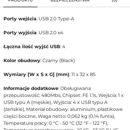
PRODUKTU
BEZPIECZEŃSTWA
(0)
Porty wejścia
: USB 2.0 Type-A
Porty wyjścia
: USB 2.0 x4
Łączna ilość wyjść USB
: 4
Kolor obudowy
: Czarny (Black)
Wymiary [W x S x G] (mm)
: 11 x 32 x 85
Informacje dodatkowe
: Obsługiwana
przepustowość: 480Mbs, Chipset: FE 1.1s, Wejścia: 1 x
USB typu A (męskie), Wyjścia: 4 x USB typu A
(żeńskie), Materiał obudowy: aluminium, plastikowe
części boczne, Waga netto: 0,062 kg (0,14 funta),
Temperatura pracy: 0 °C - 50 °C (32 °F - 122 °F),