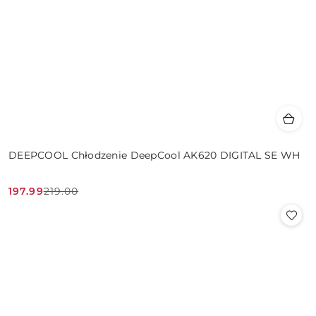
DEEPCOOL Chłodzenie DeepCool AK620 DIGITAL SE WH
197.99
219.00
Cena
Cena
promocyjna:
przed
promocją: