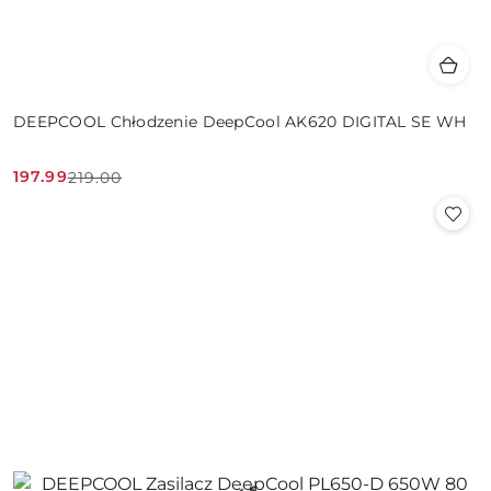
DEEPCOOL Chłodzenie DeepCool AK620 DIGITAL SE WH
197.99
219.00
Cena
Cena
promocyjna:
przed
promocją: