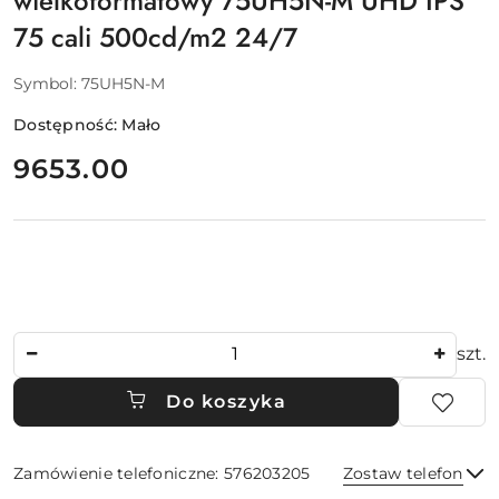
wielkoformatowy 75UH5N-M UHD IPS
75 cali 500cd/m2 24/7
Symbol:
75UH5N-M
Dostępność:
Mało
cena:
9653.00
Ilość
szt.
Do koszyka
Zamówienie telefoniczne: 576203205
Zostaw telefon