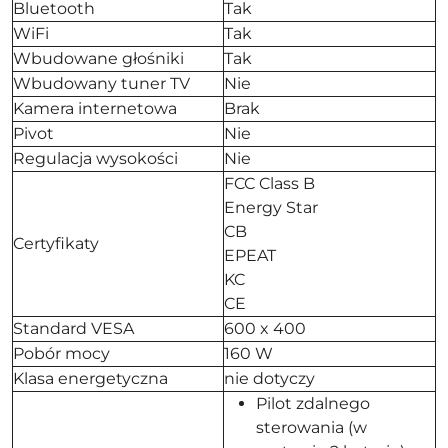
Bluetooth
Tak
WiFi
Tak
Wbudowane głośniki
Tak
Wbudowany tuner TV
Nie
Kamera internetowa
Brak
Pivot
Nie
Regulacja wysokości
Nie
FCC Class B
Energy Star
CB
Certyfikaty
EPEAT
KC
CE
Standard VESA
600 x 400
Pobór mocy
160 W
Klasa energetyczna
nie dotyczy
Pilot zdalnego
sterowania (w