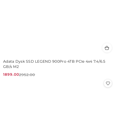
Adata Dysk SSD LEGEND 900Pro 4TB PCIe 4x4 7.4/6.5
GB/s M2
1899.00
2952.00
Cena
Cena
promocyjna:
przed
promocją: