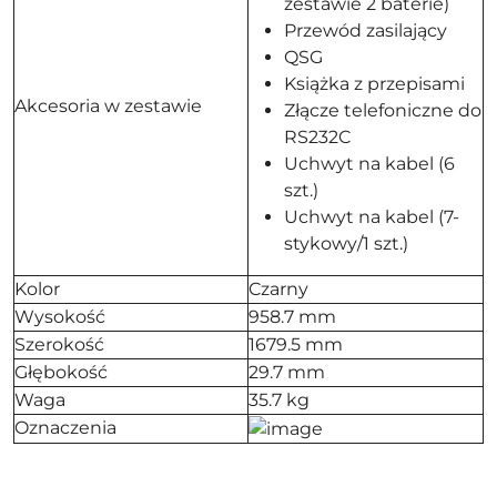
zestawie 2 baterie)
Przewód zasilający
QSG
Książka z przepisami
Akcesoria w zestawie
Złącze telefoniczne do
RS232C
Uchwyt na kabel (6
szt.)
Uchwyt na kabel (7-
stykowy/1 szt.)
Kolor
Czarny
Wysokość
958.7 mm
Szerokość
1679.5 mm
Głębokość
29.7 mm
Waga
35.7 kg
Oznaczenia