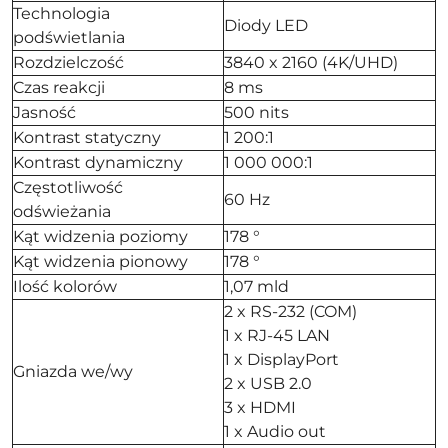
Technologia
Diody LED
podświetlania
Rozdzielczość
3840 x 2160 (4K/UHD)
Czas reakcji
8 ms
Jasność
500 nits
Kontrast statyczny
1 200:1
Kontrast dynamiczny
1 000 000:1
Częstotliwość
60 Hz
odświeżania
Kąt widzenia poziomy
178 °
Kąt widzenia pionowy
178 °
Ilość kolorów
1,07 mld
2 x RS-232 (COM)
1 x RJ-45 LAN
1 x DisplayPort
Gniazda we/wy
2 x USB 2.0
3 x HDMI
1 x Audio out