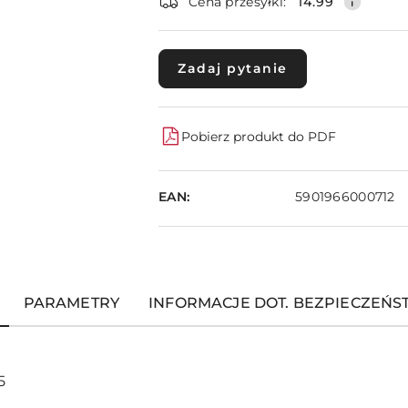
dostawa
Cena przesyłki:
14.99
Zadaj pytanie
Pobierz produkt do PDF
EAN:
5901966000712
PARAMETRY
INFORMACJE DOT. BEZPIECZEŃ
 5