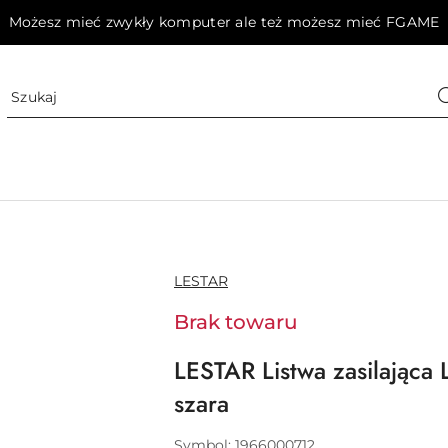
Możesz mieć zwykły komputer ale też możesz mieć FGAME
NAZWA
LESTAR
PRODUCENTA:
Brak towaru
LESTAR Listwa zasilająca
szara
Symbol:
1966000712