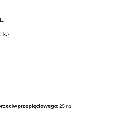
Hz
00 kA
przeciwprzepięciowego
: 25 ns