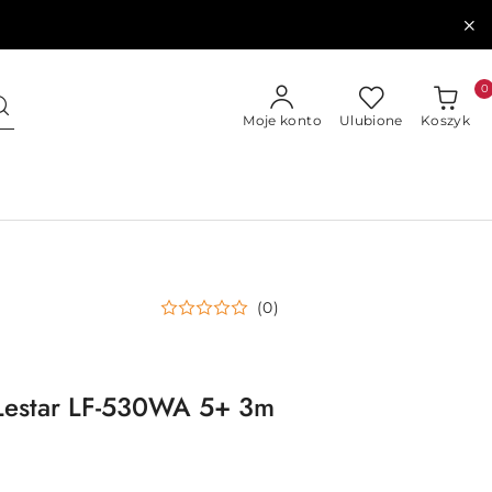
0
Moje konto
Ulubione
Koszyk
(0)
 Lestar LF-530WA 5+ 3m