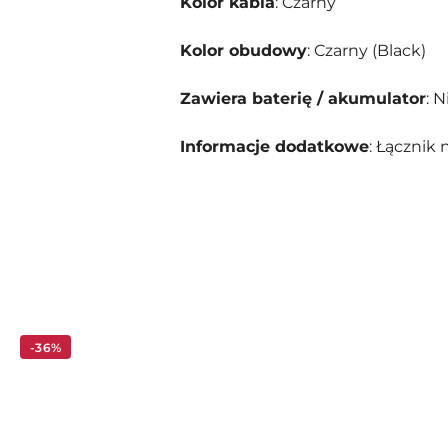
Kolor kabla
: Czarny
Kolor obudowy
: Czarny (Black)
Zawiera baterię / akumulator
: N
Informacje dodatkowe
: Łącznik
Pomiń karuzelę produktów
-36%