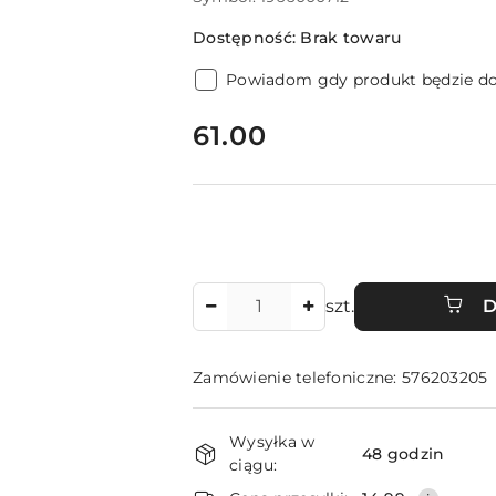
Dostępność:
Brak towaru
Powiadom gdy produkt będzie d
cena:
61.00
Ilość
szt.
D
Zamówienie telefoniczne: 576203205
Dostępność
Wysyłka w
i
48 godzin
ciągu: