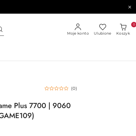
0
Moje konto
Ulubione
Koszyk
(0)
me Plus 7700 | 9060
(FGAME109)