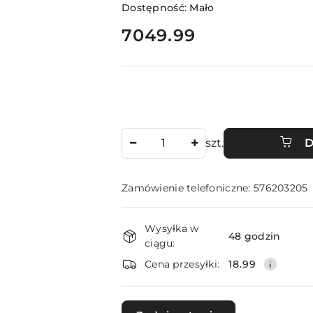
Dostępność:
Mało
cena:
7049.99
Ilość
szt.
D
Zamówienie telefoniczne: 576203205
Dostępność
Wysyłka w
i
48 godzin
ciągu:
dostawa
Cena przesyłki:
18.99