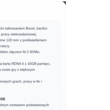
kim taktowaniem Boost, bardzo
 pracy wielozadaniowej.
rzne 120 mm z podświetleniem
ratury.
ybkim złączem M.2 NVMe,
a karta RDNA 4 z 16GB pamięci,
a nowe gry z większym
owych grach, pracy w tle i
USB
pełnym zestawem podstawowych