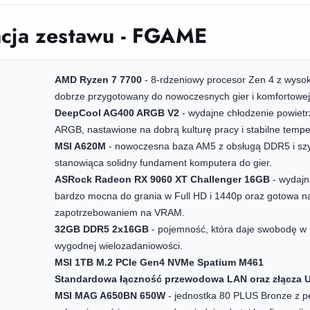
acja zestawu - FGAME
AMD Ryzen 7 7700
- 8-rdzeniowy procesor Zen 4 z wyso
dobrze przygotowany do nowoczesnych gier i komfortowej
DeepCool AG400 ARGB V2
- wydajne chłodzenie powiet
ARGB, nastawione na dobrą kulturę pracy i stabilne tempe
MSI A620M
- nowoczesna baza AM5 z obsługą DDR5 i sz
stanowiąca solidny fundament komputera do gier.
ASRock Radeon RX 9060 XT Challenger 16GB
- wydajn
bardzo mocna do grania w Full HD i 1440p oraz gotowa n
zapotrzebowaniem na VRAM.
32GB DDR5 2x16GB
- pojemność, która daje swobodę w n
wygodnej wielozadaniowości.
MSI 1TB M.2 PCIe Gen4 NVMe Spatium M461
Standardowa łączność przewodowa LAN oraz złącza 
MSI MAG A650BN 650W
- jednostka 80 PLUS Bronze z 