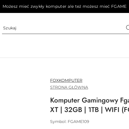
Możesz mieć zwykły komputer ale też możesz mieć FGAME
NAZWA
FOXKOMPUTER
PRODUCENTA:
STRONA GŁÓWNA
Komputer Gamingowy Fga
XT | 32GB | 1TB | WIFI 
Symbol:
FGAME109