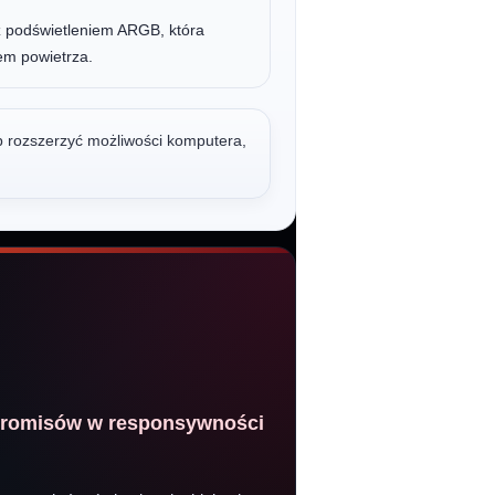
z podświetleniem ARGB, która
em powietrza.
b rozszerzyć możliwości komputera,
mpromisów w responsywności