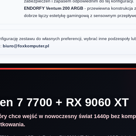
zabezpieczeń i zapasem odpowiednim do tej konfiguracji.
ENDORFY Ventum 200 ARGB
- przewiewna konstrukcja 
dobrze łączy estetykę gamingową z sensownym przepływ
igurację zestawu do własnych preferencji, wybrać inne podzespoły lu
o:
biuro@foxkomputer.pl
en 7 7700 + RX 9060 XT
tóry chce wejść w nowoczesny świat 1440p bez ko
ytkowania.