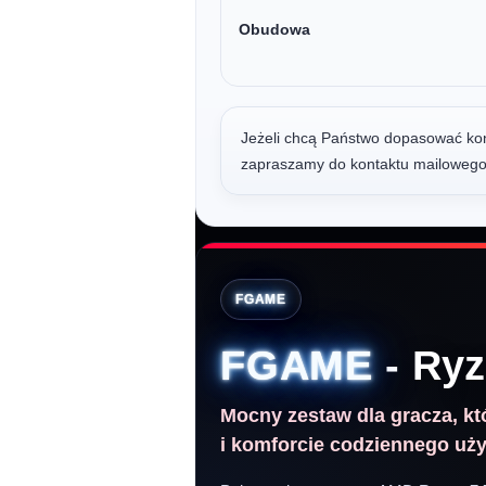
Obudowa
Jeżeli chcą Państwo dopasować konf
zapraszamy do kontaktu mailoweg
FGAME
FGAME
- Ryz
Mocny zestaw dla gracza, k
i komforcie codziennego uż