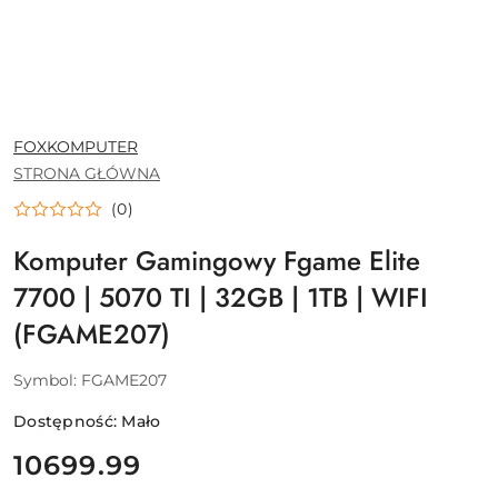
NAZWA
FOXKOMPUTER
PRODUCENTA:
STRONA GŁÓWNA
(0)
Komputer Gamingowy Fgame Elite
7700 | 5070 TI | 32GB | 1TB | WIFI
(FGAME207)
Symbol:
FGAME207
Dostępność:
Mało
cena:
10699.99