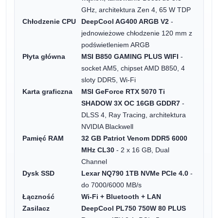
GHz, architektura Zen 4, 65 W TDP
Chłodzenie CPU
DeepCool AG400 ARGB V2
-
jednowieżowe chłodzenie 120 mm z
podświetleniem ARGB
Płyta główna
MSI B850 GAMING PLUS WIFI
-
socket AM5, chipset AMD B850, 4
sloty DDR5, Wi-Fi
Karta graficzna
MSI GeForce RTX 5070 Ti
SHADOW 3X OC 16GB GDDR7
-
DLSS 4, Ray Tracing, architektura
NVIDIA Blackwell
Pamięć RAM
32 GB Patriot Venom DDR5 6000
MHz CL30
- 2 x 16 GB, Dual
Channel
Dysk SSD
Lexar NQ790 1TB NVMe PCIe 4.0
-
do 7000/6000 MB/s
Łączność
Wi-Fi + Bluetooth + LAN
Zasilacz
DeepCool PL750 750W 80 PLUS