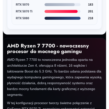
RTX 5070
183
RTX 5070 Ti
201
RTX 5080
218
AMD Ryzen 7 7700 - nowoczesny
procesor do mocnego gamingu
AMD Ryzen 7 7700 to nowoczesna jednostka oparta na
architekturze Zen 4, oferująca 8 rdzeni, 16 wątków i
taktowanie Boost do 5.3 GHz. To bardzo udana podstawa dla
wydajnego komputera gamingowego, która zapewnia wysoką
płynność działania, dobrą responsywność systemu oraz
bardzo mocny fundament dla karty graficznej z wyższego
segmentu.
W tej konfiguracji procesor tworzy świetne połączenie z
GeForce RTX 5070 Ti, pozwalając wykorzystać potencjał