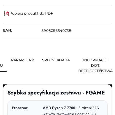
Pobierz produkt do PDF
EAN:
5908056540738
PARAMETRY
SPECYFIKACJA
INFORMACJE
TU
DOT.
BEZPIECZEŃSTWA
Szybka specyfikacja zestawu - FGAME
Procesor
AMD Ryzen 7 7700
- 8 rdzeni / 16
wątków, taktowanie Boost do 5.3