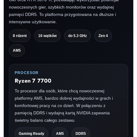
nowoczesnych gier, szybkich monitorów oraz wydajnej
pamięci DDR5. To platforma przygotowana na dłuższe i
intensywne użytkowanie.
8 rdzeni
16 wątków
do 5.3 GHz
Zen 4
AM5
PROCESOR
Ryzen 7 7700
To procesor dla osób, które chcą nowoczesnej
platformy AM5, bardzo dobrej wydajności w grach i
komfortowej pracy na co dzień. W połączeniu z
pamięcią DDR5 i wydajną kartą NVIDIA zapewnia
świetny balans całego zestawu.
Gaming Ready
AM5
DDR5