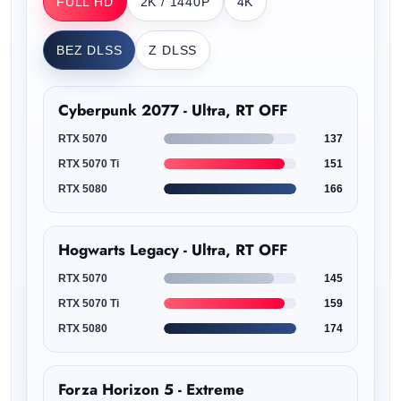
FULL HD
2K / 1440P
4K
BEZ DLSS
Z DLSS
Cyberpunk 2077 - Ultra, RT OFF
RTX 5070
137
RTX 5070 Ti
151
RTX 5080
166
Hogwarts Legacy - Ultra, RT OFF
RTX 5070
145
RTX 5070 Ti
159
RTX 5080
174
Forza Horizon 5 - Extreme