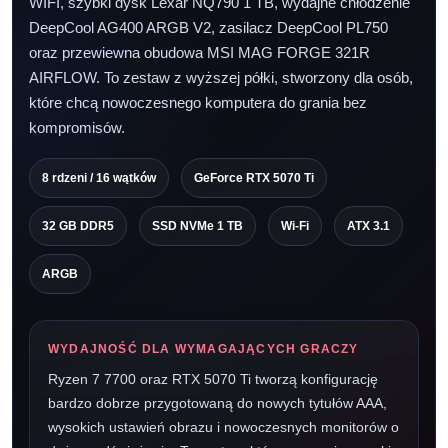
WIFI, szybki dysk Lexar NQ790 1 TB, wydajne chłodzenie
DeepCool AG400 ARGB V2, zasilacz DeepCool PL750
oraz przewiewna obudowa MSI MAG FORGE 321R
AIRFLOW. To zestaw z wyższej półki, stworzony dla osób,
które chcą nowoczesnego komputera do grania bez
kompromisów.
8 rdzeni / 16 wątków
GeForce RTX 5070 Ti
32 GB DDR5
SSD NVMe 1 TB
Wi-Fi
ATX 3.1
ARGB
WYDAJNOŚĆ DLA WYMAGAJĄCYCH GRACZY
Ryzen 7 7700 oraz RTX 5070 Ti tworzą konfigurację
bardzo dobrze przygotowaną do nowych tytułów AAA,
wysokich ustawień obrazu i nowoczesnych monitorów o