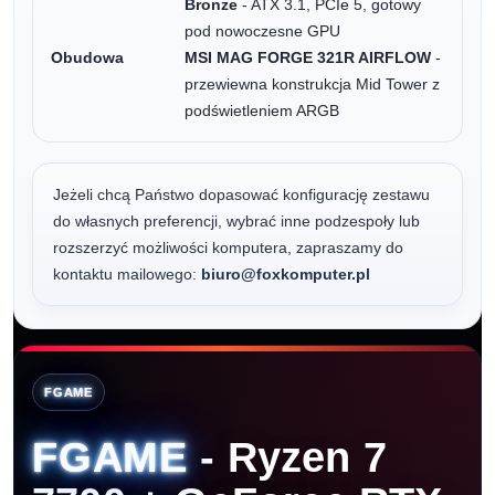
Bronze
- ATX 3.1, PCIe 5, gotowy
pod nowoczesne GPU
Obudowa
MSI MAG FORGE 321R AIRFLOW
-
przewiewna konstrukcja Mid Tower z
podświetleniem ARGB
Jeżeli chcą Państwo dopasować konfigurację zestawu
do własnych preferencji, wybrać inne podzespoły lub
rozszerzyć możliwości komputera, zapraszamy do
kontaktu mailowego:
biuro@foxkomputer.pl
FGAME
FGAME
- Ryzen 7