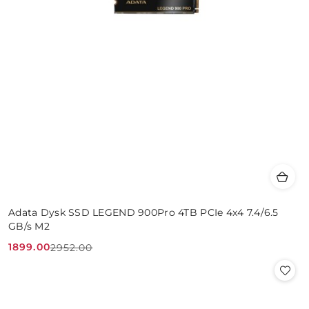
Adata Dysk SSD LEGEND 900Pro 4TB PCIe 4x4 7.4/6.5
GB/s M2
1899.00
2952.00
Cena
Cena
promocyjna:
przed
promocją: