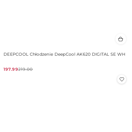
DEEPCOOL Chłodzenie DeepCool AK620 DIGITAL SE WH
197.99
219.00
Cena
Cena
promocyjna:
przed
promocją: