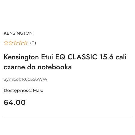
NAZWA
KENSINGTON
PRODUCENTA:
(0)
Kensington Etui EQ CLASSIC 15.6 cali
czarne do notebooka
Symbol:
K60356WW
Dostępność:
Mało
cena:
64.00