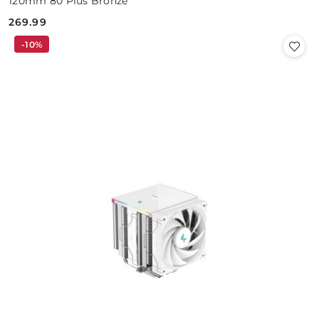
120mm 80 Plus Bronze
269.99
Cena:
-10%