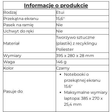
Informacje o produkcie
Rodzaj
Etui
Przekątna ekranu
15,6''
Pasek na ramię
Nie
Uchwyt do ręki
Nie
Tworzywo sztuczne
Materiał
(plastik) z recyklingu
Poliester
Wymiary
395 x 280 x 28 mm
Waga
146 g
Kolor
Czarny
Notebooki o
przekątnej ekranu
15.6"
Pasuje do
Maksymalne wymiary
laptopa: 385 x 270 x
25,4 mm