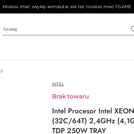
Możesz mieć zwykły komputer ale też możesz mieć FGAME
ry
NAZWA
INTEL
PRODUCENTA:
Brak towaru
Intel Procesor Intel XE
(32C/64T) 2,4GHz (4,1
TDP 250W TRAY