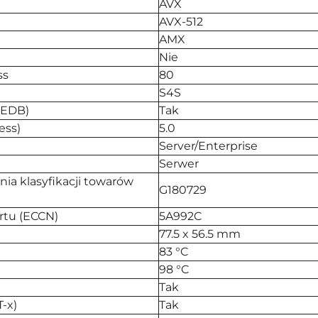
AVX
AVX-512
AMX
Nie
ss
80
S4S
(EDB)
Tak
ess)
5.0
Server/Enterprise
Serwer
a klasyfikacji towarów
G180729
ortu (ECCN)
5A992C
77.5 x 56.5 mm
83 °C
98 °C
Tak
T-x)
Tak