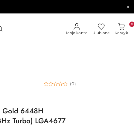
0
Moje konto
Ulubione
Koszyk
(0)
ON Gold 6448H
GHz Turbo) LGA4677