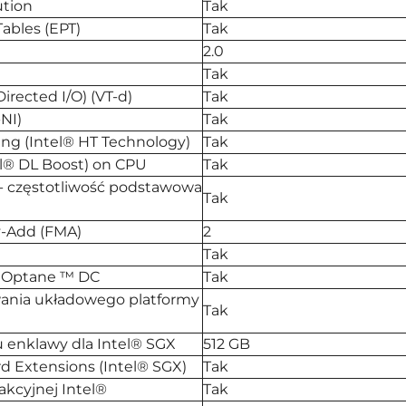
ution
Tak
ables (EPT)
Tak
2.0
Tak
Directed I/O) (VT-d)
Tak
NI)
Tak
ing (Intel® HT Technology)
Tak
el® DL Boost) on CPU
Tak
 - częstotliwość podstawowa
Tak
y-Add (FMA)
2
Tak
® Optane ™ DC
Tak
ania układowego platformy
Tak
enklawy dla Intel® SGX
512 GB
d Extensions (Intel® SGX)
Tak
akcyjnej Intel®
Tak