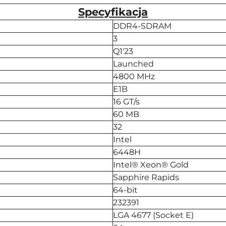
Specyfikacja
DDR4-SDRAM
3
Q1'23
Launched
4800 MHz
E1B
16 GT/s
60 MB
32
Intel
6448H
Intel® Xeon® Gold
Sapphire Rapids
64-bit
232391
LGA 4677 (Socket E)