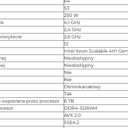
64
S3
250 W
ra
4,1 GHz
2,4 GHz
riorytecie
2,6 GHz
12
Intel Xeon Scalable 4th Gen
nej
Niedostępny
ej
Niedostępny
Nie
Nie
Ośmiokanałowy
Tak
wspierana przez procesor
6 TB
ocesor
DDR4-SDRAM
AVX 2.0
SSE4.2