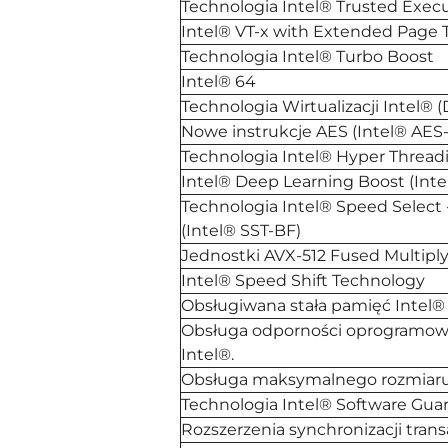
Technologia Intel® Trusted Exec
Intel® VT-x with Extended Page T
Technologia Intel® Turbo Boost
Intel® 64
Technologia Wirtualizacji Intel® (
Nowe instrukcje AES (Intel® AES-
Technologia Intel® Hyper Thread
Intel® Deep Learning Boost (Int
Technologia Intel® Speed Select
(Intel® SST-BF)
Jednostki AVX-512 Fused Multipl
Intel® Speed Shift Technology
Obsługiwana stała pamięć Intel
Obsługa odporności oprogramow
Intel®.
Obsługa maksymalnego rozmiaru 
Technologia Intel® Software Guar
Rozszerzenia synchronizacji trans