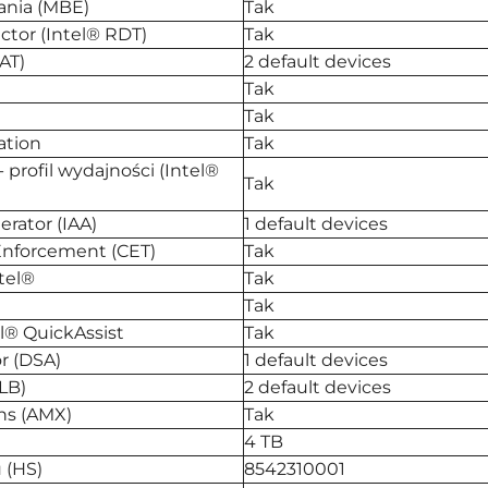
ania (MBE)
Tak
ctor (Intel® RDT)
Tak
AT)
2 default devices
Tak
Tak
ation
Tak
 profil wydajności (Intel®
Tak
rator (IAA)
1 default devices
 Enforcement (CET)
Tak
tel®
Tak
Tak
l® QuickAssist
Tak
r (DSA)
1 default devices
LB)
2 default devices
ns (AMX)
Tak
4 TB
 (HS)
8542310001