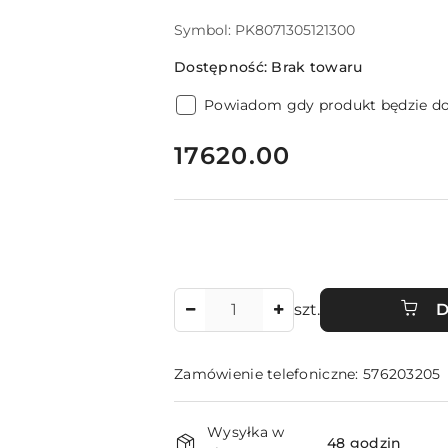
Symbol:
PK8071305121300
Dostępność:
Brak towaru
Powiadom gdy produkt będzie d
cena:
17620.00
Ilość
szt.
D
Zamówienie telefoniczne: 576203205
Dostępność
Wysyłka w
48 godzin