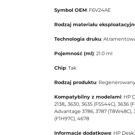
Symbol OEM
: F6V24AE
Rodzaj materiału eksploatacyj
Technologia druku
: Atramentow
Pojemność (ml)
: 21.0 ml
Chip
: Tak
Rodzaj produktu
: Regenerowan
Kompatybilny z modelami
: HP 
2138,, 3630, 3635 (F5S44C), 3636 (
Advantage 3786, 3787 (T8W48C), 3
(F1H97C), 4678
Informacje dodatkowe
: HP Desk