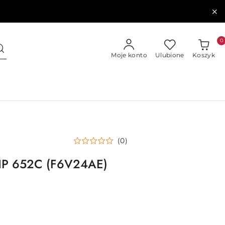
0
Moje konto
Ulubione
Koszyk
(0)
 HP 652C (F6V24AE)