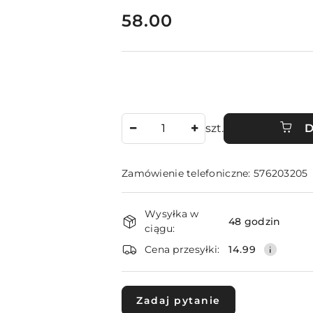
cena:
58.00
Ilość
szt.
D
Zamówienie telefoniczne: 576203205
Dostępność
Wysyłka w
i
48 godzin
ciągu:
dostawa
Cena przesyłki:
14.99
Zadaj pytanie