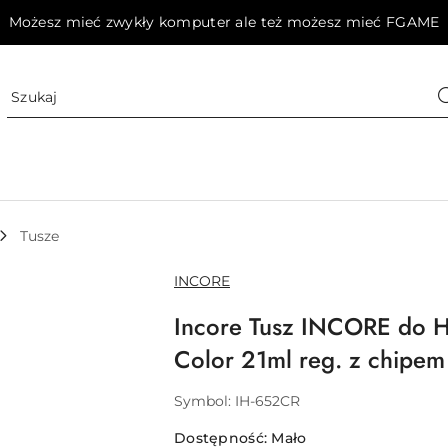
Możesz mieć zwykły komputer ale też możesz mieć FGAME
Tusze
NAZWA
INCORE
PRODUCENTA:
Incore Tusz INCORE do
Color 21ml reg. z chipem
Symbol:
IH-652CR
Dostępność:
Mało