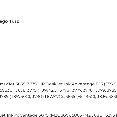
nego
: Tusz
a
y
DeskJet 3635, 3775, HP DeskJet Ink Advantage 1115 (F5S21C
F5S53C), 3638, 3775 (T8W42C), 3776 , 3777, 3778,, 3779, 3
789 (T8W50C), 3790 (T8W47C),, 3835 (F5R96C), 3836, 3838
Jet Ink Advantage 5075 (M2U86C), 5085 (M2U88B), 5275