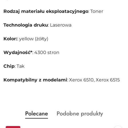
Rodzaj materiału eksploatacyjnego
: Toner
Technologia druku
: Laserowa
Kolor:
: yellow (żółty)
Wydajność*
: 4300 stron
Chip
: Tak
Kompatybilny z modelami
: Xerox 6510, Xerox 6515
Produkty
Produkty
Polecane
Podobne produkty
Pomiń karuzelę produktów
o
o