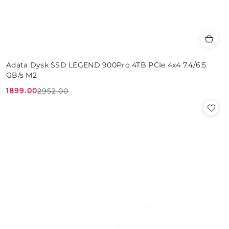
Adata Dysk SSD LEGEND 900Pro 4TB PCIe 4x4 7.4/6.5
GB/s M2
1899.00
2952.00
Cena
Cena
promocyjna:
przed
promocją: