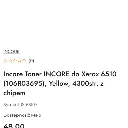
NAZWA
INCORE
PRODUCENTA:
(0)
Incore Toner INCORE do Xerox 6510
(106R03695), Yellow, 4300str. z
chipem
Symbol:
IX-6510Y
Dostępność:
Mało
cena:
48.00