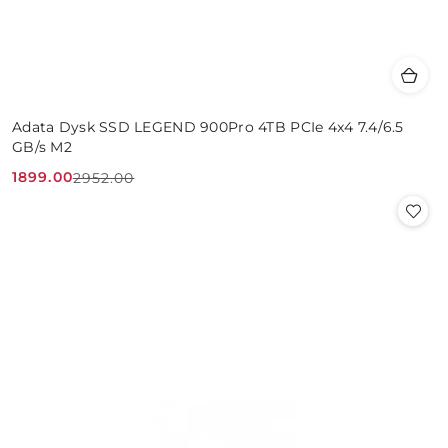
Adata Dysk SSD LEGEND 900Pro 4TB PCIe 4x4 7.4/6.5
GB/s M2
1899.00
2952.00
Cena
Cena
promocyjna:
przed
promocją: