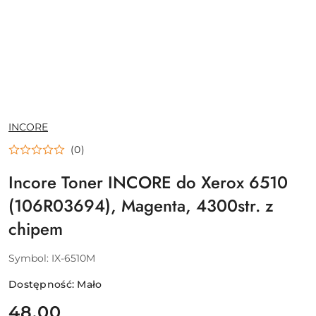
NAZWA
INCORE
PRODUCENTA:
(0)
Incore Toner INCORE do Xerox 6510
(106R03694), Magenta, 4300str. z
chipem
Symbol:
IX-6510M
Dostępność:
Mało
cena:
48.00