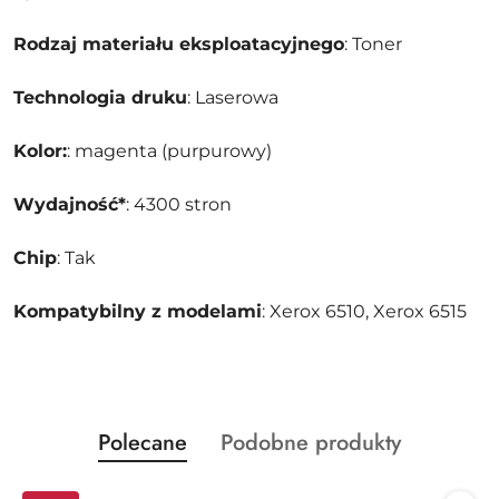
Rodzaj materiału eksploatacyjnego
: Toner
Technologia druku
: Laserowa
Kolor:
: magenta (purpurowy)
Wydajność*
: 4300 stron
Chip
: Tak
Kompatybilny z modelami
: Xerox 6510, Xerox 6515
Produkty
Produkty
Polecane
Podobne produkty
Pomiń karuzelę produktów
o
o