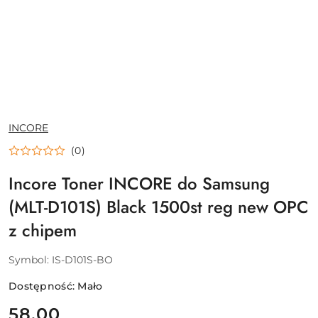
NAZWA
INCORE
PRODUCENTA:
(0)
Incore Toner INCORE do Samsung
(MLT-D101S) Black 1500st reg new OPC
z chipem
Symbol:
IS-D101S-BO
Dostępność:
Mało
cena:
58.00