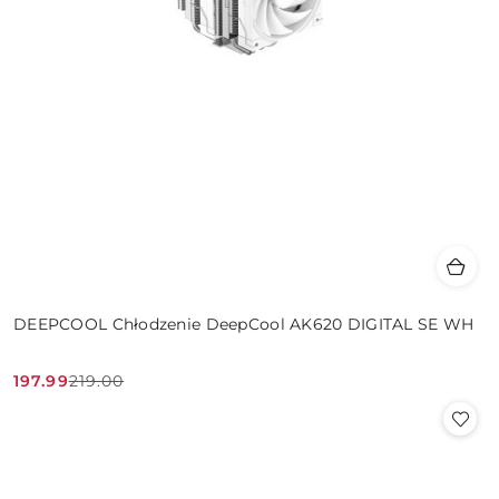
DEEPCOOL Chłodzenie DeepCool AK620 DIGITAL SE WH
197.99
219.00
Cena
Cena
promocyjna:
przed
promocją: