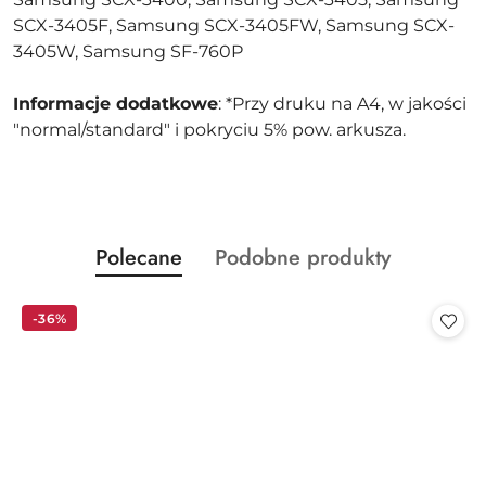
SCX-3405F, Samsung SCX-3405FW, Samsung SCX-
3405W, Samsung SF-760P
Informacje dodatkowe
: *Przy druku na A4, w jakości
"normal/standard" i pokryciu 5% pow. arkusza.
Produkty
Produkty
Polecane
Podobne produkty
Pomiń karuzelę produktów
o
o
statusie:
statusie:
-36%