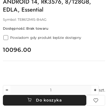
ANDROID 14, RK3576, 8/128GB,
EDLA, Essential
Symbol:
TE8612MIS-B4AG
Dostępność:
Brak towaru
Powiadom gdy produkt będzie dostępny
cena:
10096.00
Ilość
szt.
Do koszyka