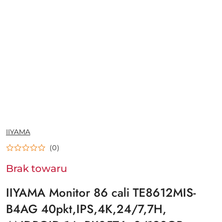
NAZWA
IIYAMA
PRODUCENTA:
(0)
Brak towaru
IIYAMA Monitor 86 cali TE8612MIS-
B4AG 40pkt,IPS,4K,24/7,7H,