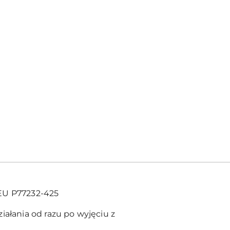
EU P77232-425
iałania od razu po wyjęciu z