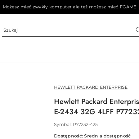
Możesz mieć zwykły komputer ale też możesz mieć FGAME
NAZWA
HEWLETT PACKARD ENTERPRISE
PRODUCENTA:
Hewlett Packard Enterpr
E-2434 32G 4LFF P7723
Symbol:
P77232-425
Dostępność:
Średnia dostępność