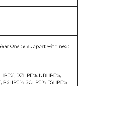
1-Year Onsite support with next
CPHPE%, DZHPE%, NBHPE%,
, RSHPE%, SCHPE%, TSHPE%