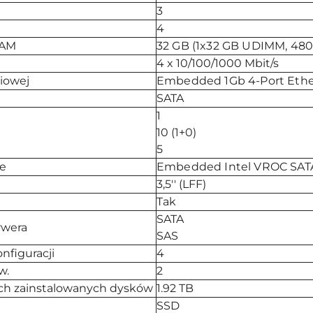
3
i
4
RAM
32 GB (1x32 GB UDIMM, 480
4 x 10/100/1000 Mbit/s
ciowej
Embedded 1Gb 4-Port Ethe
SATA
1
10 (1+0)
5
ze
Embedded Intel VROC SATA
3,5'' (LFF)
Tak
SATA
rwera
SAS
nfiguracji
4
w.
2
ch zainstalowanych dysków
1.92 TB
SSD