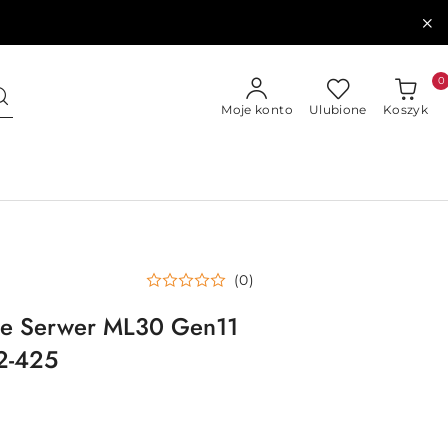
0
Moje konto
Ulubione
Koszyk
(0)
ise Serwer ML30 Gen11
2-425