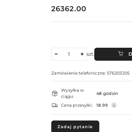
cena:
26362.00
Ilość
szt.
D
Zamówienie telefoniczne: 576203205
Dostępność
Wysyłka w
i
48 godzin
ciągu:
dostawa
Cena przesyłki:
18.99
Zadaj pytanie