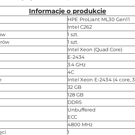
Informacje o produkcie
HPE ProLiant ML30 Gen11
Intel C262
rów
1 szt.
orów
1 szt.
Intel Xeon (Quad Core)
E-2434
3.4 GHz
4C
e
Intel Xeon E-2434 (4 core, 
32 GB
128 GB
DDR5
Unbuffered
ECC
4800 MHz
ęci
1