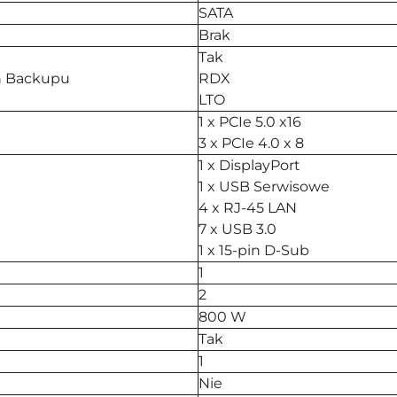
SATA
Brak
Tak
ń Backupu
RDX
LTO
1 x PCIe 5.0 x16
3 x PCIe 4.0 x 8
1 x DisplayPort
1 x USB Serwisowe
4 x RJ-45 LAN
7 x USB 3.0
1 x 15-pin D-Sub
1
2
800 W
Tak
1
Nie