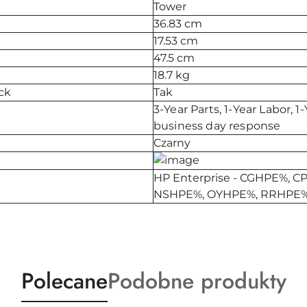
Tower
36.83 cm
17.53 cm
47.5 cm
18.7 kg
ck
Tak
3-Year Parts, 1-Year Labor, 
business day response
Czarny
HP Enterprise - CGHPE%, 
NSHPE%, OYHPE%, RRHPE%
Produkty
Produkty
Polecane
Podobne produkty