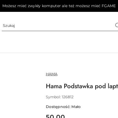
Możesz mieć zwykły komputer ale też możesz mieć FGAME
NAZWA
HAMA
PRODUCENTA:
Hama Podstawka pod lapt
Symbol:
126812
Dostępność:
Mało
cena:
50.00