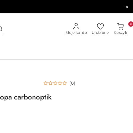
0
Moje konto
Ulubione
Koszyk
(0)
opa carbonoptik