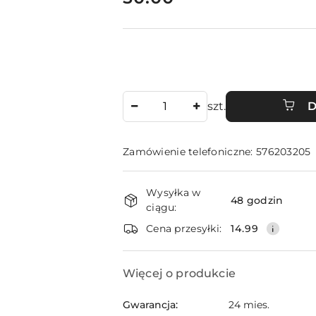
Ilość
szt.
D
Zamówienie telefoniczne: 576203205
Dostępność
Wysyłka w
i
48 godzin
ciągu:
dostawa
Cena przesyłki:
14.99
Więcej o produkcie
Gwarancja:
24 mies.