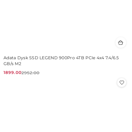
Adata Dysk SSD LEGEND 900Pro 4TB PCIe 4x4 7.4/6.5
GB/s M2
1899.00
2952.00
Cena
Cena
promocyjna:
przed
promocją: