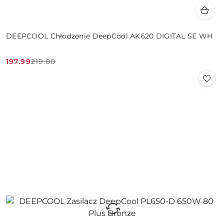
DEEPCOOL Chłodzenie DeepCool AK620 DIGITAL SE WH
197.99
219.00
Cena
Cena
promocyjna:
przed
promocją: