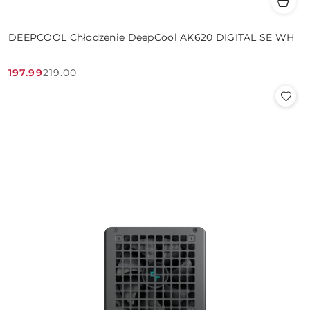
DEEPCOOL Chłodzenie DeepCool AK620 DIGITAL SE WH
197.99
219.00
Cena
Cena
promocyjna:
przed
promocją: