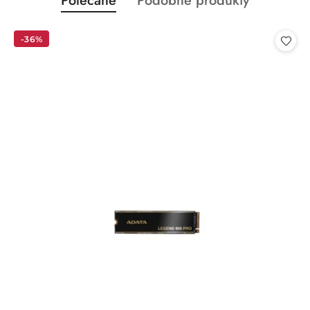
Polecane
Podobne produkty
Pomiń karuzelę produktów
o
o
statusie:
statusie:
-36%