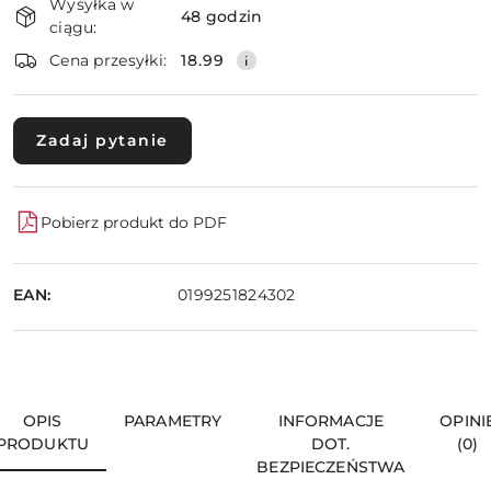
Wysyłka w
i
48 godzin
ciągu:
dostawa
Wyślij
Cena przesyłki:
18.99
Zadaj pytanie
Pobierz produkt do PDF
EAN:
0199251824302
OPIS
PARAMETRY
INFORMACJE
OPINI
PRODUKTU
DOT.
(0)
BEZPIECZEŃSTWA