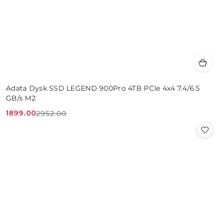
Adata Dysk SSD LEGEND 900Pro 4TB PCIe 4x4 7.4/6.5
GB/s M2
1899.00
2952.00
Cena
Cena
promocyjna:
przed
promocją: