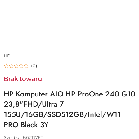
NAZWA
HP
PRODUCENTA:
(0)
Brak towaru
HP Komputer AIO HP ProOne 240 G10
23,8"FHD/Ultra 7
155U/16GB/SSD512GB/Intel/W11
PRO Black 3Y
Symbol:
B6ZD7ET