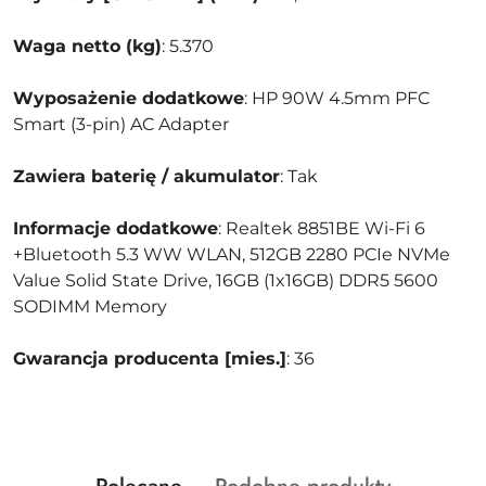
Waga netto (kg)
: 5.370
Wyposażenie dodatkowe
: HP 90W 4.5mm PFC
Smart (3-pin) AC Adapter
Zawiera baterię / akumulator
: Tak
Informacje dodatkowe
: Realtek 8851BE Wi-Fi 6
+Bluetooth 5.3 WW WLAN, 512GB 2280 PCIe NVMe
Value Solid State Drive, 16GB (1x16GB) DDR5 5600
SODIMM Memory
Gwarancja producenta [mies.]
: 36
Produkty
Produkty