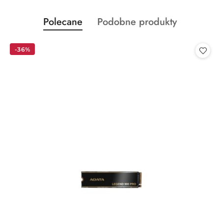
Produkty
Produkty
Polecane
Podobne produkty
Pomiń karuzelę produktów
o
o
statusie:
statusie:
-36%