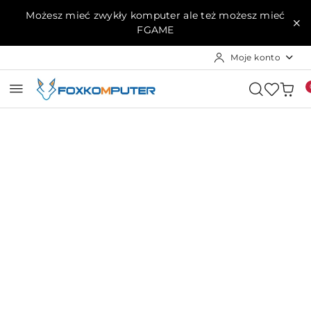
Przejdź do treści głównej
Przejdź do wyszukiwarki
Przejdź do moje konto
Przejdź do menu głównego
Przejdź do opisu produktu
Przejdź do stopki
Możesz mieć zwykły komputer ale też możesz mieć
FGAME
Moje konto