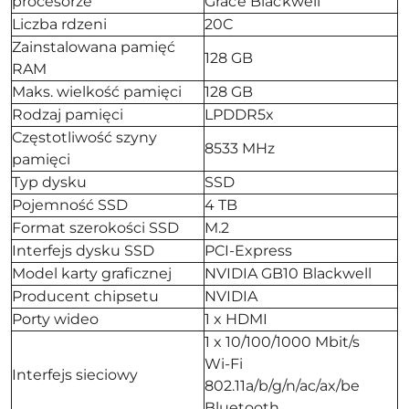
procesorze
Grace Blackwell
Liczba rdzeni
20C
Zainstalowana pamięć
128 GB
RAM
Maks. wielkość pamięci
128 GB
Rodzaj pamięci
LPDDR5x
Częstotliwość szyny
8533 MHz
pamięci
Typ dysku
SSD
Pojemność SSD
4 TB
Format szerokości SSD
M.2
Interfejs dysku SSD
PCI-Express
Model karty graficznej
NVIDIA GB10 Blackwell
Producent chipsetu
NVIDIA
Porty wideo
1 x HDMI
1 x 10/100/1000 Mbit/s
Wi-Fi
Interfejs sieciowy
802.11a/b/g/n/ac/ax/be
Bluetooth