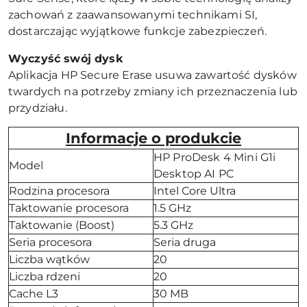
zachowań z zaawansowanymi technikami SI,
dostarczając wyjątkowe funkcje zabezpieczeń.
Wyczyść swój dysk
Aplikacja HP Secure Erase usuwa zawartość dysków
twardych na potrzeby zmiany ich przeznaczenia lub
przydziału.
Informacje o produkcie
HP ProDesk 4 Mini G1i
Model
Desktop AI PC
Rodzina procesora
Intel Core Ultra
Taktowanie procesora
1.5 GHz
Taktowanie (Boost)
5.3 GHz
Seria procesora
Seria druga
Liczba wątków
20
Liczba rdzeni
20
Cache L3
30 MB