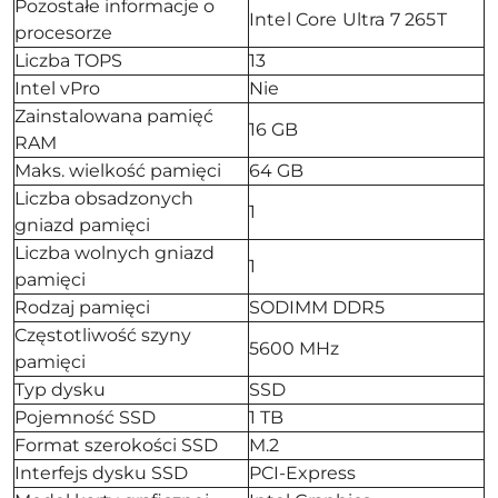
Pozostałe informacje o
Intel Core Ultra 7 265T
procesorze
Liczba TOPS
13
Intel vPro
Nie
Zainstalowana pamięć
16 GB
RAM
Maks. wielkość pamięci
64 GB
Liczba obsadzonych
1
gniazd pamięci
Liczba wolnych gniazd
1
pamięci
Rodzaj pamięci
SODIMM DDR5
Częstotliwość szyny
5600 MHz
pamięci
Typ dysku
SSD
Pojemność SSD
1 TB
Format szerokości SSD
M.2
Interfejs dysku SSD
PCI-Express