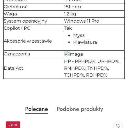
Głębokość
181 mm
Waga
1.2 kg
System operacyjny
Windows 11 Pro
Copilot+ PC
Tak
Mysz
Akcesoria w zestawie
Klawiatura
Oznaczenia
HP - PPHPD%, UPHPD%,
Data Act
RNHPD%, TNHPD%,
TCHPD%, RDHPD%
Produkty
Produkty
Polecane
Podobne produkty
Pomiń karuzelę produktów
o
o
statusie:
statusie:
-36%