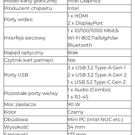
Model karty graficznej
Intel Graphics
Producent chipsetu
Intel
1 x HDMI
Porty wideo
2 x DisplayPort
1 x 10/100/1000 Mbit/s
Interfejs sieciowy
Wi-Fi 802.11a/b/g/n/ax
Bluetooth
Napęd optyczny
Brak
Czytnik kart pamięci
Nie
3 x USB 3.2 Type-A Gen 1
Porty USB
2 x USB 3.2 Type-A Gen 2
1 x USB 3.2 Type-C Gen 2
1 x Audio (Combo)
Pozostałe porty we/wy
1 x RJ-45
Moc zasilacza
90 W
Kolor
Czarny
Obudowa
Mini PC (Intel NUC etc.)
Wysokość
34 mm
Szerokość
177 mm