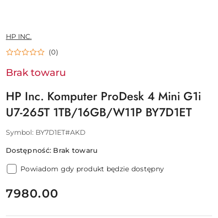
NAZWA
HP INC.
PRODUCENTA:
(0)
Brak towaru
HP Inc. Komputer ProDesk 4 Mini G1i
U7-265T 1TB/16GB/W11P BY7D1ET
Symbol:
BY7D1ET#AKD
Dostępność:
Brak towaru
Powiadom gdy produkt będzie dostępny
cena:
7980.00