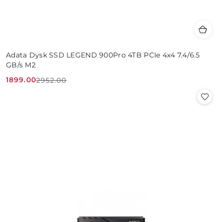
Adata Dysk SSD LEGEND 900Pro 4TB PCIe 4x4 7.4/6.5
GB/s M2
1899.00
2952.00
Cena
Cena
promocyjna:
przed
promocją: