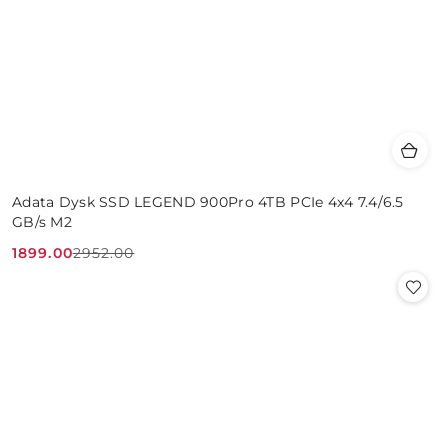
Adata Dysk SSD LEGEND 900Pro 4TB PCIe 4x4 7.4/6.5
GB/s M2
1899.00
2952.00
Cena
Cena
promocyjna:
przed
promocją: