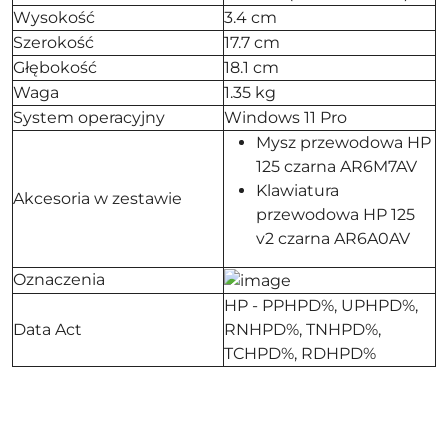
Wysokość
3.4 cm
Szerokość
17.7 cm
Głębokość
18.1 cm
Waga
1.35 kg
System operacyjny
Windows 11 Pro
Mysz przewodowa HP
125 czarna AR6M7AV
Klawiatura
Akcesoria w zestawie
przewodowa HP 125
v2 czarna AR6A0AV
Oznaczenia
HP - PPHPD%, UPHPD%,
Data Act
RNHPD%, TNHPD%,
TCHPD%, RDHPD%