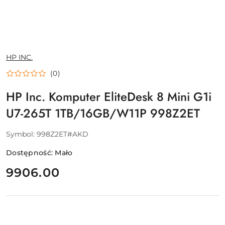
NAZWA
HP INC.
PRODUCENTA:
(0)
HP Inc. Komputer EliteDesk 8 Mini G1i
U7-265T 1TB/16GB/W11P 998Z2ET
Symbol:
998Z2ET#AKD
Dostępność:
Mało
cena:
9906.00