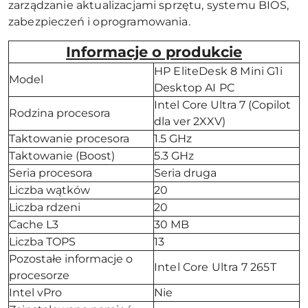
zarządzanie aktualizacjami sprzętu, systemu BIOS,
zabezpieczeń i oprogramowania.
Informacje o produkcie
HP EliteDesk 8 Mini G1i
Model
Desktop AI PC
Intel Core Ultra 7 (Copilot
Rodzina procesora
dla ver 2XXV)
Taktowanie procesora
1.5 GHz
Taktowanie (Boost)
5.3 GHz
Seria procesora
Seria druga
Liczba wątków
20
Liczba rdzeni
20
Cache L3
30 MB
Liczba TOPS
13
Pozostałe informacje o
Intel Core Ultra 7 265T
procesorze
Intel vPro
Nie