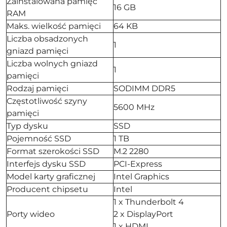
Zainstalowana pamięć
16 GB
RAM
Maks. wielkość pamięci
64 KB
Liczba obsadzonych
1
gniazd pamięci
Liczba wolnych gniazd
1
pamięci
Rodzaj pamięci
SODIMM DDR5
Częstotliwość szyny
5600 MHz
pamięci
Typ dysku
SSD
Pojemność SSD
1 TB
Format szerokości SSD
M.2 2280
Interfejs dysku SSD
PCI-Express
Model karty graficznej
Intel Graphics
Producent chipsetu
Intel
1 x Thunderbolt 4
Porty wideo
2 x DisplayPort
1 x HDMI