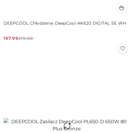
DEEPCOOL Chłodzenie DeepCool AK620 DIGITAL SE WH
197.99
219.00
Cena
Cena
promocyjna:
przed
promocją: