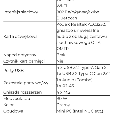
Wi-Fi
Interfejs sieciowy
802.11a/b/g/n/ac/ax/be
Bluetooth
Kodek Realtek ALC3252,
gniazdo uniwersalne
Karta dźwiękowa
audio z obsługą zestawu
słuchawkowego CTIA i
OMTP
Napęd optyczny
Brak
Czytnik kart pamięci
Nie
4 x USB 3.2 Type-A Gen 2
Porty USB
1 x USB 3.2 Type-C Gen 2x2
1 x Audio (Combo)
Pozostałe porty we/wy
1 x RJ-45
Gniazda rozszerzeń
4 x M.2
Moc zasilacza
90 W
Kolor
Czarny
Obudowa
Mini PC (Intel NUC etc.)