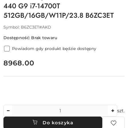
440 G9 i7-14700T
512GB/16GB/W11P/23.8 B6ZC3ET
Symbol:
B6ZC3ET#AKD
Dostępność:
Brak towaru
Powiadom gdy produkt będzie dostępny
cena:
8968.00
Ilość
szt.
Do koszyka