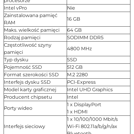
procesorze
Intel vPro
Nie
Zainstalowana pamięć
16 GB
RAM
Maks. wielkość pamięci
64 GB
Rodzaj pamięci
SODIMM DDR5
Częstotliwość szyny
4800 MHz
pamięci
Typ dysku
SSD
Pojemność SSD
512 GB
Format szerokości SSD
M.2 2280
Interfejs dysku SSD
PCI-Express
Model karty graficznej
Intel UHD Graphics
Producent chipsetu
Intel
1 x DisplayPort
Porty wideo
1 x HDMI
1 x 10/100/1000 Mbit/s
Interfejs sieciowy
Wi-Fi 802.11a/b/g/n/ax
Bluetooth