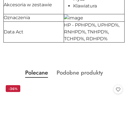
Akcesoria w zestawie
Klawiatura
Oznaczenia
HP - PPHPD%, UPHPD%,
Data Act
RNHPD%, TNHPD%,
TCHPD%, RDHPD%
Produkty
Produkty
Polecane
Podobne produkty
Pomiń karuzelę produktów
o
o
statusie:
statusie:
-36%