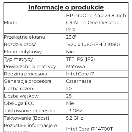
Informacje o produkcie
HP ProOne 440 23.8 inch
Model
G9 All-in-One Desktop
PCX
Przekątna ekranu
23.8''
Rozdzielczość
1920 x 1080 (FHD 1080)
Ekran dotykowy
Nie
Typ matrycy
TFT IPS (IPS)
Powierzchnia matrycy
Matowa
Rodzina procesora
Intel Core i7
Generacja procesora
Czternasta
Liczba rdzeni
20
Liczba wątków
28
Obsługa ECC
Nie
Taktowanie procesora
1.3 GHz
Taktowanie (Boost)
5.2 GHz
Pozostałe informacje o
Intel Core i7-14700T