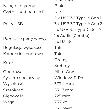
Napęd optyczny
Brak
Czytnik kart pamięci
Nie
2 x USB 3.2 Type-A Gen 1
Porty USB
3 x USB 3.2 Type-A Gen 2
1 x USB 3.2 Type-C Gen 2
1 x Audio (Combo)
Pozostałe porty we/wy
1 x RJ-45
Regulacja wysokości
Tak
Kamera internetowa
Tak
Czarny
Kolor
Srebrny
Obudowa
All-In-One
System operacyjny
Windows 11 Pro
Wysokość
379.4 mm
Szerokość
539.3 mm
Głębokość
225 mm
Waga
7.77 kg
Mysz