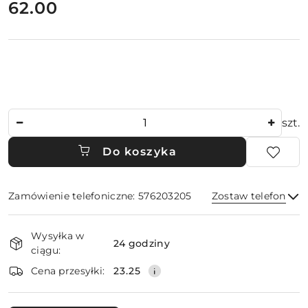
cena:
62.00
Ilość
szt.
Do koszyka
Zamówienie telefoniczne: 576203205
Zostaw telefon
Dostępność
Wysyłka w
i
24 godziny
ciągu:
dostawa
Wyślij
Cena przesyłki:
23.25