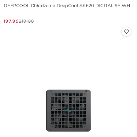
DEEPCOOL Chłodzenie DeepCool AK620 DIGITAL SE WH
197.99
219.00
Cena
Cena
promocyjna:
przed
promocją: