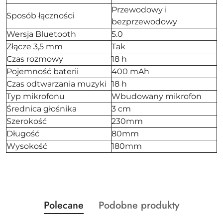
Przewodowy i
Sposób łączności
bezprzewodowy
Wersja Bluetooth
5.0
Złącze 3,5 mm
Tak
Czas rozmowy
18 h
Pojemność baterii
400 mAh
Czas odtwarzania muzyki
18 h
Typ mikrofonu
Wbudowany mikrofon
Średnica głośnika
3 cm
Szerokość
230mm
Długość
80mm
Wysokość
180mm
Produkty
Produkty
Polecane
Podobne produkty
Pomiń karuzelę produktów
o
o