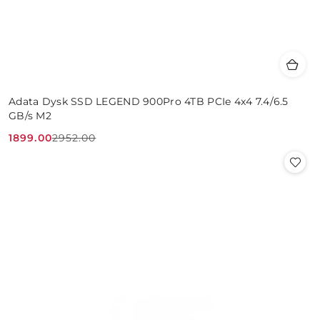
Adata Dysk SSD LEGEND 900Pro 4TB PCIe 4x4 7.4/6.5
GB/s M2
1899.00
2952.00
Cena
Cena
promocyjna:
przed
promocją: