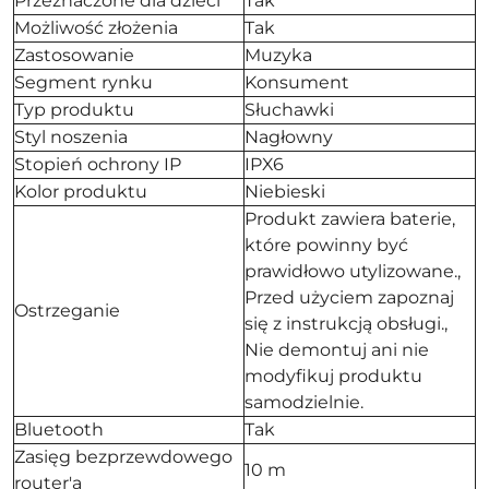
Przeznaczone dla dzieci
Tak
Możliwość złożenia
Tak
Zastosowanie
Muzyka
Segment rynku
Konsument
Typ produktu
Słuchawki
Styl noszenia
Nagłowny
Stopień ochrony IP
IPX6
Kolor produktu
Niebieski
Produkt zawiera baterie,
które powinny być
prawidłowo utylizowane.,
Przed użyciem zapoznaj
Ostrzeganie
się z instrukcją obsługi.,
Nie demontuj ani nie
modyfikuj produktu
samodzielnie.
Bluetooth
Tak
Zasięg bezprzewdowego
10 m
router'a